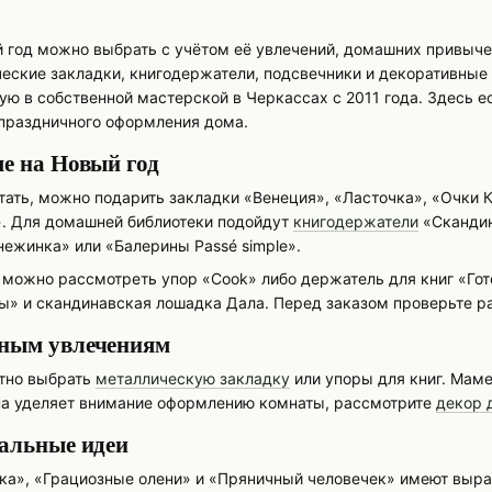
год можно выбрать с учётом её увлечений, домашних привычек и
еские закладки, книгодержатели, подсвечники и декоративные
ую в собственной мастерской в Черкассах с 2011 года. Здесь е
 праздничного оформления дома.
е на Новый год
тать, можно подарить закладки «Венеция», «Ласточка», «Очки 
. Для домашней библиотеки подойдут
книгодержатели
«Скандин
нежинка» или «Балерины Passé simple».
й можно рассмотреть упор «Cook» либо держатель для книг «Го
ы» и скандинавская лошадка Дала. Перед заказом проверьте ра
ным увлечениям
тно выбрать
металлическую закладку
или упоры для книг. Маме
она уделяет внимание оформлению комнаты, рассмотрите
декор 
сальные идеи
ка», «Грациозные олени» и «Пряничный человечек» имеют выра