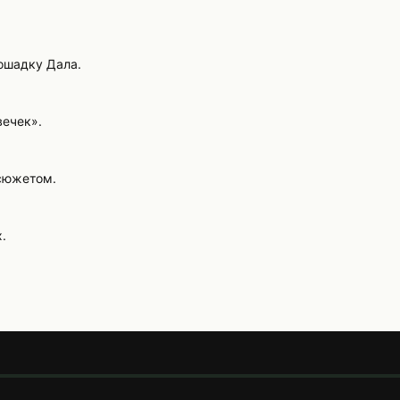
ошадку Дала.
вечек».
 сюжетом.
.