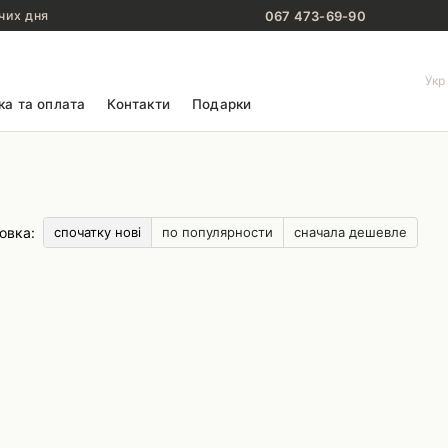
067 473-69-90
чих дня
Укр
ка та оплата
Контакти
Подарки
овка:
спочатку нові
по популярности
сначала дешевле