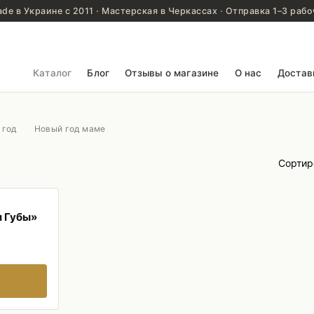
de в Украине с 2011 · Мастерская в Черкассах · Отправка 1–3 рабо
Каталог
Блог
Отзывы о магазине
О нас
Достав
 год
Новый год маме
Сортир
и Губы»