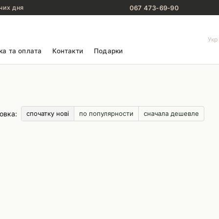
067 473-69-90
чих дня
Укр
ка та оплата
Контакти
Подарки
овка:
спочатку нові
по популярности
сначала дешевле