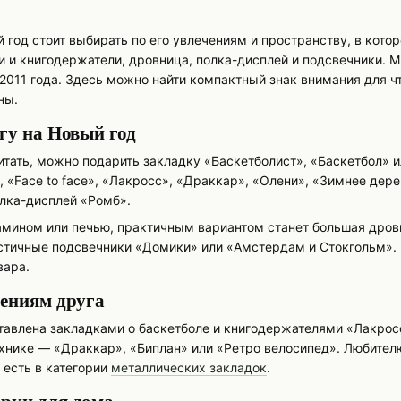
год стоит выбирать по его увлечениям и пространству, в которо
и и книгодержатели, дровница, полка-дисплей и подсвечники. 
2011 года. Здесь можно найти компактный знак внимания для ч
ны.
гу на Новый год
итать, можно подарить закладку «Баскетболист», «Баскетбол» 
 «Face to face», «Лакросс», «Драккар», «Олени», «Зимнее дер
олка-дисплей «Ромб».
камином или печью, практичным вариантом станет большая дро
тичные подсвечники «Домики» или «Амстердам и Стокгольм». 
вара.
чениям друга
тавлена закладками о баскетболе и книгодержателями «Лакросс
технике — «Драккар», «Биплан» или «Ретро велосипед». Любите
 есть в категории
металлических закладок
.