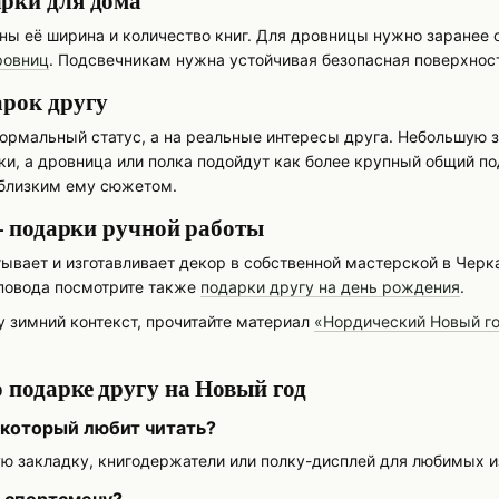
рки для дома
ы её ширина и количество книг. Для дровницы нужно заранее о
ровниц
. Подсвечникам нужна устойчивая безопасная поверхнос
арок другу
ормальный статус, а на реальные интересы друга. Небольшую 
и, а дровница или полка подойдут как более крупный общий под
близким ему сюжетом.
 — подарки ручной работы
батывает и изготавливает декор в собственной мастерской в Че
 повода посмотрите также
подарки другу на день рождения
.
 зимний контекст, прочитайте материал
«Нордический Новый го
 подарке другу на Новый год
 который любит читать?
ю закладку, книгодержатели или полку-дисплей для любимых и
-спортсмену?