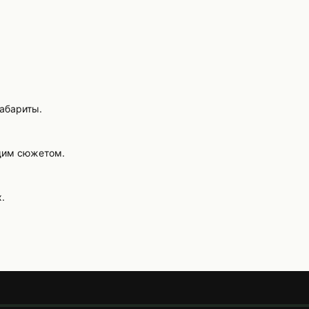
габариты.
щим сюжетом.
.