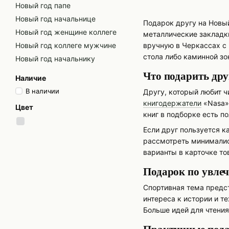
Новый год папе
Новый год начальнице
Подарок другу на Новый 
Новый год женщине коллеге
металлические закладк
Новый год коллеге мужчине
вручную в Черкассах с 
стола либо каминной зо
Новый год начальнику
Что подарить дру
Наличие
В наличии
Другу, который любит ч
книгодержатели
«Nasa»,
Цвет
книг в подборке есть п
Если друг пользуется 
рассмотреть минималис
варианты в карточке то
Подарок по увле
Спортивная тема предс
интереса к истории и 
Больше идей для чтения