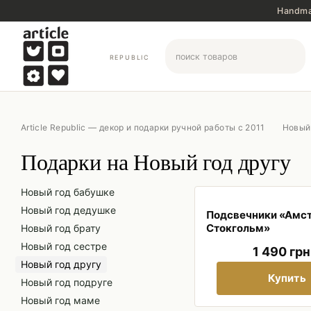
Перейти к основному контенту
Handma
REPUBLIC
Article Republic — декор и подарки ручной работы с 2011
Новый
Подарки на Новый год другу
Новый год бабушке
Новый год дедушке
Подсвечники «Амс
Стокгольм»
Новый год брату
Новый год сестре
1 490 грн
Новый год другу
Купить
Новый год подруге
Новый год маме