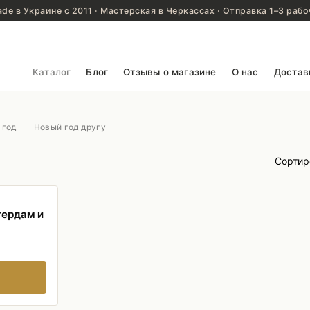
de в Украине с 2011 · Мастерская в Черкассах · Отправка 1–3 рабо
Каталог
Блог
Отзывы о магазине
О нас
Достав
 год
Новый год другу
Сортир
тердам и