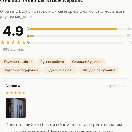
Отзывы о товарах Article Republic
Отзывы с Etsy о товарах этой категории. Они могут относиться к
другим моделям.
4.9
5
93%
4
5%
★
★
★
★
★
3
1%
883 відгуків
Тримають міцно
Ручна робота
Стильний дизайн
Чудовий подарунок
Відмінна якість
Швидке пакування
Соланж
трав. 2025
★
★
★
★
★
Оригінальний виріб із дизайном, ідеально пристосованим
для кулінарних книг. Швидке відправлення, доставка