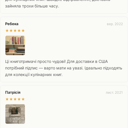
зайняла трохи більше часу.
Ребека
вер. 2022
★
★
★
★
★
Ці книготримачі просто чудові! Для доставки в США
потрібний підпис — варто мати на увазі. Ідеально підходять
для колекції кулінарних книг.
Патрісія
лист. 2021
★
★
★
★
★