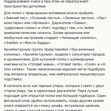
поддерживают книги и при этом не перегружают
пространство деталями.
Для полки с природными мотивами можно выбрать
«Зимний лес», «Осенние листья», «Зеленые листья», «Лист
монстеры» или «Артишок». Держатели «Ламы»,
«Цирковые слоны» и «Кит» подойдут тем, кто любит
анималистические сюжеты. Более ироничное или
необычное настроение создают «Читающие скелеты»,
«Зомби» и «Жесты Будды».
Архитектурную группу представляют «Три античные
колонны», «Архитектурные», модели с силуэтами городов
и орнаментами. Для кухонной полки с кулинарными
книгами есть «Готовит мама», «Готовит папа», «Cook» и «In
vino veritas». Такие тематические изделия легче подобрать
под интересы владельца, чем нейтральную канцелярскую
подставку.
В каталоге есть как парные упоры, которые ставят с двух
сторон ряда, так и одиночные держатели. Пара лучше
подходит для открытой полки или большой подборки. Один
фигурный упор удобно использовать, когда другим краем
книги опираются на стенку шкафа. Актуальное наличие,
цвета и цену каждой модели стоит проверять