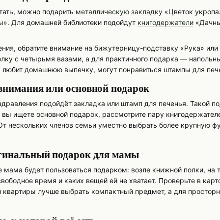
итать, можно подарить
металлическую закладку
«Цветок укропа»
». Для домашней библиотеки подойдут
книгодержатели
«Дачны
ения, обратите внимание на бижутерницу-подставку «Рука» или
лку с четырьмя вазами, а для практичного подарка — напольны
я любит домашнюю выпечку, могут понравиться штампы для пече
внимания или основной подарок
дравления подойдёт закладка или штамп для печенья. Такой п
вы ищете основной подарок, рассмотрите пару книгодержателе
От нескольких членов семьи уместно выбрать более крупную ф
гинальный подарок для мамы
е мама будет пользоваться подарком: возле книжной полки, на т
 свободное время и каких вещей ей не хватает. Проверьте в кар
й квартиры лучше выбрать компактный предмет, а для простор