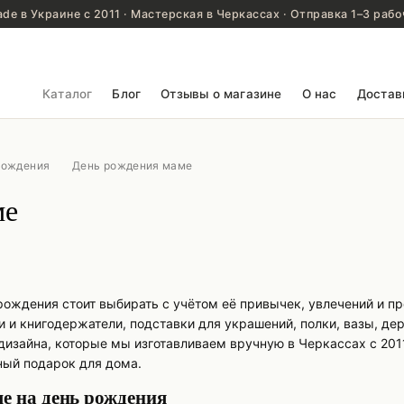
de в Украине с 2011 · Мастерская в Черкассах · Отправка 1–3 рабо
Каталог
Блог
Отзывы о магазине
О нас
Достав
рождения
День рождения маме
ме
ождения стоит выбирать с учётом её привычек, увлечений и прос
 и книгодержатели, подставки для украшений, полки, вазы, де
дизайна, которые мы изготавливаем вручную в Черкассах с 2011
ый подарок для дома.
е на день рождения