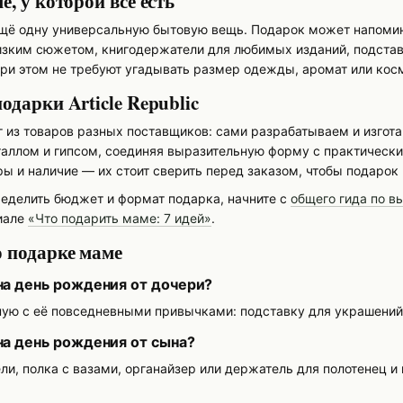
, у которой всё есть
ещё одну универсальную бытовую вещь. Подарок может напомин
лизким сюжетом, книгодержатели для любимых изданий, подста
при этом не требуют угадывать размер одежды, аромат или кос
одарки Article Republic
г из товаров разных поставщиков: сами разрабатываем и изгот
аллом и гипсом, соединяя выразительную форму с практическим
ы и наличие — их стоит сверить перед заказом, чтобы подарок
ределить бюджет и формат подарка, начните с
общего гида по в
иале
«Что подарить маме: 7 идей»
.
 подарке маме
на день рождения от дочери?
ную с её повседневными привычками: подставку для украшений,
на день рождения от сына?
и, полка с вазами, органайзер или держатель для полотенец и