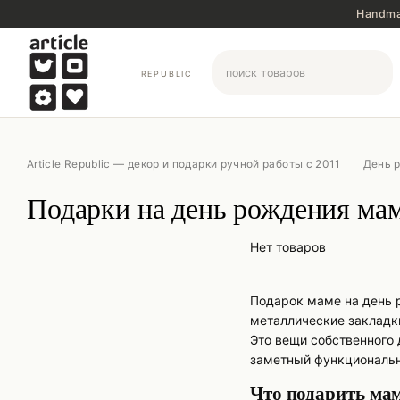
Перейти к основному контенту
Handma
REPUBLIC
Article Republic — декор и подарки ручной работы с 2011
День 
Подарки на день рождения ма
Нет товаров
Подарок маме на день р
металлические закладки
Это вещи собственного 
заметный функциональн
Что подарить мам