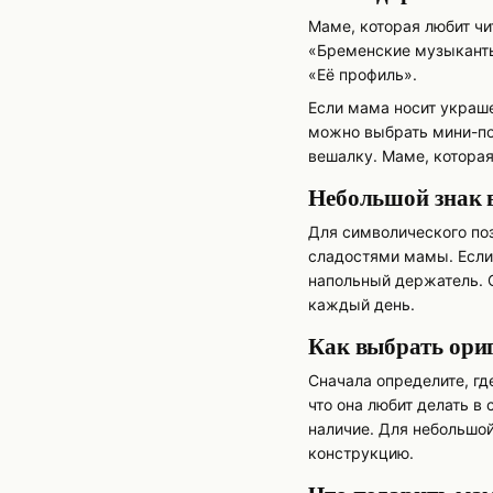
Маме, которая любит ч
«Бременские музыканты
«Её профиль».
Если мама носит украш
можно выбрать мини-по
вешалку. Маме, котора
Небольшой знак 
Для символического поз
сладостями мамы. Если 
напольный держатель. 
каждый день.
Как выбрать ори
Сначала определите, гд
что она любит делать в
наличие. Для небольшо
конструкцию.