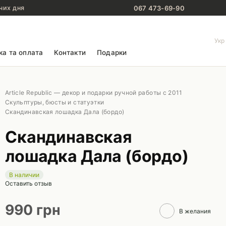
067 473-69-90
чих дня
Укр
ка та оплата
Контакти
Подарки
Article Republic — декор и подарки ручной работы с 2011
Скульптуры, бюсты и статуэтки
Скандинавская лошадка Дала (бордо)
Скандинавская
лошадка Дала (бордо)
В наличии
Оставить отзыв
990 грн
В желания