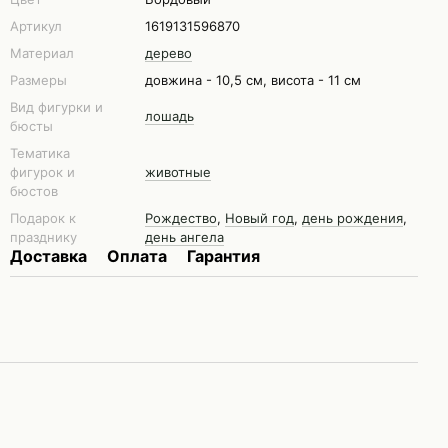
Артикул
1619131596870
Материал
дерево
Размеры
довжина - 10,5 см, висота - 11 см
Вид фигурки и
лошадь
бюсты
Тематика
фигурок и
животные
бюстов
Подарок к
Рождество
,
Новый год
,
день рождения
,
празднику
день ангела
Доставка
Оплата
Гарантия