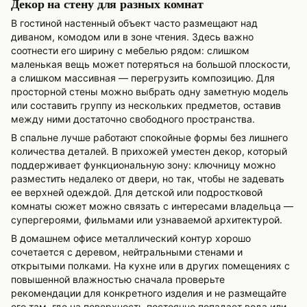
Декор на стену для разных комнат
В гостиной настенный объект часто размещают над
диваном, комодом или в зоне чтения. Здесь важно
соотнести его ширину с мебелью рядом: слишком
маленькая вещь может потеряться на большой плоскости,
а слишком массивная — перегрузить композицию. Для
просторной стены можно выбрать одну заметную модель
или составить группу из нескольких предметов, оставив
между ними достаточно свободного пространства.
В спальне лучше работают спокойные формы без лишнего
количества деталей. В прихожей уместен декор, который
поддерживает функциональную зону: ключницу можно
разместить недалеко от двери, но так, чтобы не задевать
ее верхней одеждой. Для детской или подростковой
комнаты сюжет можно связать с интересами владельца —
супергероями, фильмами или узнаваемой архитектурой.
В домашнем офисе металлический контур хорошо
сочетается с деревом, нейтральными стенами и
открытыми полками. На кухне или в других помещениях с
повышенной влажностью сначала проверьте
рекомендации для конкретного изделия и не размещайте
его там, где на поверхность постоянно попадает вода или