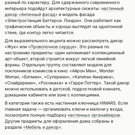
разный по характеру. Для сдержанного современного
интерьера подойдут архитектурные сюжеты:
настенный
декор «Античный фасад»
и модель фасада
«Электростанция Баттерси. Лондон». Они работают как
графические объекты и хорошо выглядят на однотонной
стене, где контур легко читается.
Для выразительного акцента можно рассмотреть декор
«Жук» или
«Проволочное сердце»
. Это разные по
настроению предметы: один напоминает коллекционный
арт-объект, второй строится вокруг легкой линейной
формы. Отдельную группу составляют модели для
поклонников комиксов и кино: «Айрон Мен», Wonder
Woman, «Бэтмен», «Супермен», «Капитан Америка»,
«Спайдермен», «Росомаха» и «Гарри Поттер». Такой декор
можно использовать в детской, подростковой комнате,
домашнем кабинете или зоне с коллекциями.
В категории также есть настенная ключница HIMARS. Если
главная задача — организовать ключи и мелочи у входа,
посмотрите полную подборку
настенных органайзеров
.
Другие предметы для оформления дома собраны в
разделе
«Мебель и декор»
.