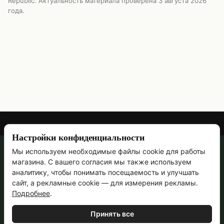
Republic. Актуальность материала проверена
3 августа 2026
года
.
Настройки конфиденциальности
Мы используем необходимые файлы cookie для работы
067 473-69-90
магазина. С вашего согласия мы также используем
Контактная информация
аналитику, чтобы понимать посещаемость и улучшать
сайт, а рекламные cookie — для измерения рекламы.
Полная версия сайта
Подробнее
.
Ручная работа с 2011 года · Пн–Пт, 09:00–18:00
Принять все
© 2011—2026