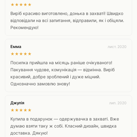
★
★
★
★
★
Виріб красиво виготовлено, донька в захваті! Швидко
відповідали на всі запитання, відправили, як і обіцяли.
Рекомендую!
Емма
лист. 2020
★
★
★
★
★
Посилка прийшла на місяць раніше очікуваного!
Пакування чудове, комунікація — відмінна. Виріб
красивий, добре зроблений і дуже міцний.
Однозначно замовлю знову!
Джулія
лип. 2020
★
★
★
★
★
Купила в подарунок — одержувачка в захваті. Вже
думаю взяти таку ж собі. Класний дизайн, швидка
доставка. Дякую!