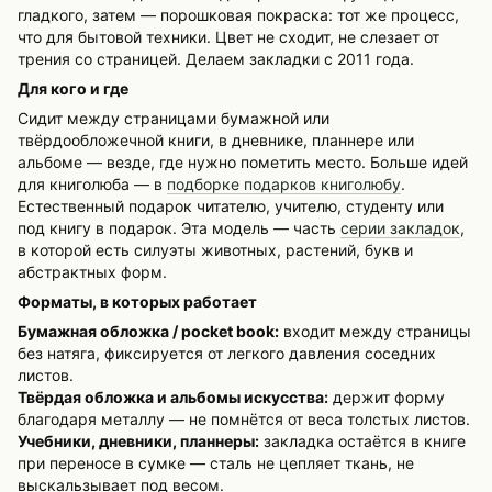
гладкого, затем — порошковая покраска: тот же процесс,
что для бытовой техники. Цвет не сходит, не слезает от
трения со страницей. Делаем закладки с 2011 года.
Для кого и где
Сидит между страницами бумажной или
твёрдообложечной книги, в дневнике, планнере или
альбоме — везде, где нужно пометить место. Больше идей
для книголюба — в
подборке подарков книголюбу
.
Естественный подарок читателю, учителю, студенту или
под книгу в подарок. Эта модель — часть
серии закладок
,
в которой есть силуэты животных, растений, букв и
абстрактных форм.
Форматы, в которых работает
Бумажная обложка / pocket book:
входит между страницы
без натяга, фиксируется от легкого давления соседних
листов.
Твёрдая обложка и альбомы искусства:
держит форму
благодаря металлу — не помнётся от веса толстых листов.
Учебники, дневники, планнеры:
закладка остаётся в книге
при переносе в сумке — сталь не цепляет ткань, не
выскальзывает под весом.