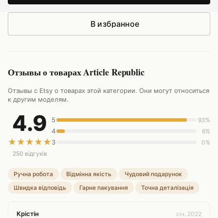
В избранное
Отзывы о товарах Article Republic
Отзывы с Etsy о товарах этой категории. Они могут относиться
к другим моделям.
4.9
5
93%
4
6%
★
★
★
★
★
3
0%
250 відгуків
Ручна робота
Відмінна якість
Чудовий подарунок
Швидка відповідь
Гарне пакування
Точна деталізація
Крістін
січ. 2022