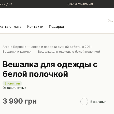
067 473-69-90
чих дня
Укр
ка та оплата
Контакти
Подарки
Article Republic — декор и подарки ручной работы с 2011
Вешалки и крючки
Вешалка для одежды с белой полочкой
Вешалка для одежды с
белой полочкой
В наличии
Оставить отзыв
3 990 грн
В желания