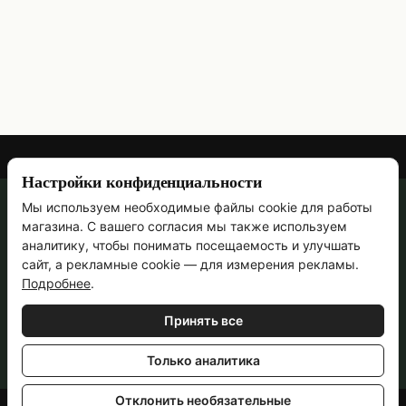
Настройки конфиденциальности
Мы используем необходимые файлы cookie для работы
067 473-69-90
магазина. С вашего согласия мы также используем
Контактная информация
аналитику, чтобы понимать посещаемость и улучшать
сайт, а рекламные cookie — для измерения рекламы.
Полная версия сайта
Подробнее
.
Ручная работа с 2011 года · Пн–Пт, 09:00–18:00
Принять все
© 2011—2026
Укр
Рус
Только аналитика
Отклонить необязательные
Online store built with Horoshop