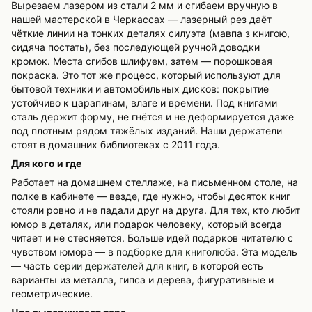
Вырезаем лазером из стали 2 мм и сгибаем вручную в
нашей мастерской в Черкассах — лазерный рез даёт
чёткие линии на тонких деталях силуэта (мавпа з книгою,
сидяча постать), без последующей ручной доводки
кромок. Места сгибов шлифуем, затем — порошковая
покраска. Это тот же процесс, который используют для
бытовой техники и автомобильных дисков: покрытие
устойчиво к царапинам, влаге и времени. Под книгами
сталь держит форму, не гнётся и не деформируется даже
под плотным рядом тяжёлых изданий. Наши держатели
стоят в домашних библиотеках с 2011 года.
Для кого и где
Работает на домашнем стеллаже, на письменном столе, на
полке в кабинете — везде, где нужно, чтобы десяток книг
стояли ровно и не падали друг на друга. Для тех, кто любит
юмор в деталях, или подарок человеку, который всегда
читает и не стесняется. Больше идей подарков читателю с
чувством юмора — в
подборке для книголюба
. Эта модель
— часть
серии держателей для книг
, в которой есть
варианты из металла, гипса и дерева, фигуративные и
геометрические.