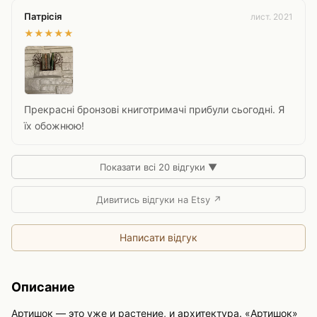
Патрісія
лист. 2021
★
★
★
★
★
Прекрасні бронзові книготримачі прибули сьогодні. Я
їх обожнюю!
Показати всі 20 відгуки ▼
Дивитись відгуки на Etsy ↗
Написати відгук
Описание
Артишок — это уже и растение, и архитектура. «Артишок»