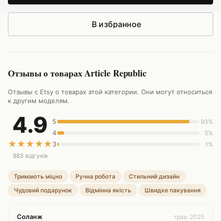
В избранное
Отзывы о товарах Article Republic
Отзывы с Etsy о товарах этой категории. Они могут относиться
к другим моделям.
4.9
5
93%
4
5%
★
★
★
★
★
3
1%
883 відгуків
Тримають міцно
Ручна робота
Стильний дизайн
Чудовий подарунок
Відмінна якість
Швидке пакування
Соланж
трав. 2025