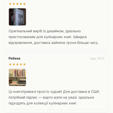
★
★
★
★
★
Оригінальний виріб із дизайном, ідеально
пристосованим для кулінарних книг. Швидке
відправлення, доставка зайняла трохи більше часу.
Ребека
вер. 2022
★
★
★
★
★
Ці книготримачі просто чудові! Для доставки в США
потрібний підпис — варто мати на увазі. Ідеально
підходять для колекції кулінарних книг.