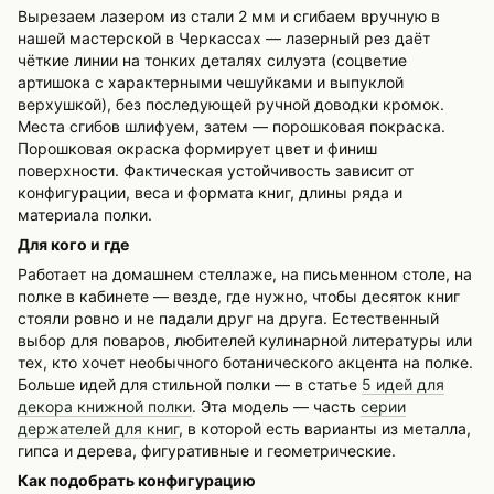
Вырезаем лазером из стали 2 мм и сгибаем вручную в
нашей мастерской в Черкассах — лазерный рез даёт
чёткие линии на тонких деталях силуэта (соцветие
артишока с характерными чешуйками и выпуклой
верхушкой), без последующей ручной доводки кромок.
Места сгибов шлифуем, затем — порошковая покраска.
Порошковая окраска формирует цвет и финиш
поверхности. Фактическая устойчивость зависит от
конфигурации, веса и формата книг, длины ряда и
материала полки.
Для кого и где
Работает на домашнем стеллаже, на письменном столе, на
полке в кабинете — везде, где нужно, чтобы десяток книг
стояли ровно и не падали друг на друга. Естественный
выбор для поваров, любителей кулинарной литературы или
тех, кто хочет необычного ботанического акцента на полке.
Больше идей для стильной полки — в статье
5 идей для
декора книжной полки
. Эта модель — часть
серии
держателей для книг
, в которой есть варианты из металла,
гипса и дерева, фигуративные и геометрические.
Как подобрать конфигурацию