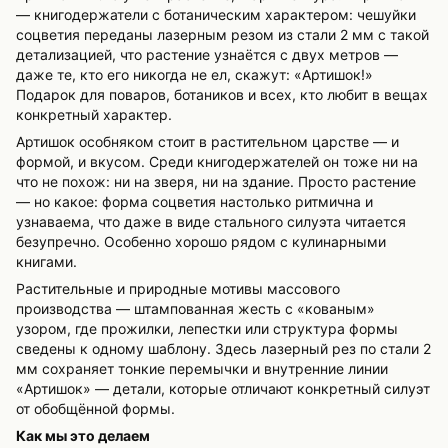
— книгодержатели с ботаническим характером: чешуйки
соцветия переданы лазерным резом из стали 2 мм с такой
детализацией, что растение узнаётся с двух метров —
даже те, кто его никогда не ел, скажут: «Артишок!»
Подарок для поваров, ботаников и всех, кто любит в вещах
конкретный характер.
Артишок особняком стоит в растительном царстве — и
формой, и вкусом. Среди книгодержателей он тоже ни на
что не похож: ни на зверя, ни на здание. Просто растение
— но какое: форма соцветия настолько ритмична и
узнаваема, что даже в виде стального силуэта читается
безупречно. Особенно хорошо рядом с кулинарными
книгами.
Растительные и природные мотивы массового
производства — штампованная жесть с «кованым»
узором, где прожилки, лепестки или структура формы
сведены к одному шаблону. Здесь лазерный рез по стали 2
мм сохраняет тонкие перемычки и внутренние линии
«Артишок» — детали, которые отличают конкретный силуэт
от обобщённой формы.
Как мы это делаем