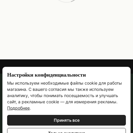
Настройки конфиденциальности
Мы используем необходимые файлы cookie для работы
067 473-69-90
магазина. С вашего согласия мы также используем
Контактная информация
аналитику, чтобы понимать посещаемость и улучшать
сайт, а рекламные cookie — для измерения рекламы.
Полная версия сайта
Подробнее
.
Ручная работа с 2011 года · Пн–Пт, 09:00–18:00
Принять все
© 2011—2026
Укр
Рус