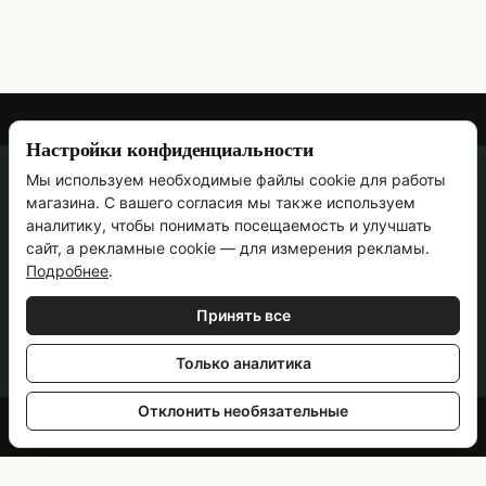
Настройки конфиденциальности
Мы используем необходимые файлы cookie для работы
067 473-69-90
магазина. С вашего согласия мы также используем
Контактная информация
аналитику, чтобы понимать посещаемость и улучшать
сайт, а рекламные cookie — для измерения рекламы.
Полная версия сайта
Подробнее
.
Ручная работа с 2011 года · Пн–Пт, 09:00–18:00
Принять все
© 2011—2026
Укр
Рус
Только аналитика
Отклонить необязательные
Online store built with Horoshop
Настройки cookies