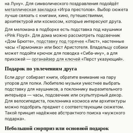
на Луну». Для символического поздравления подойдёт
металлическая закладка
«Игра престолов». Выбор сюжета
лучше связать с книгами, кино, путешествиями,
архитектурой или космосом, которые интересуют друга.
Для меломана в подборке есть подставка под наушники
«Pink Floyd». Для дома можно рассмотреть подсвечник
«Дом Брюгге»,
подставку под горячее
«Лист», настенные
часы «Гармоника» или бюст Аристотеля. Владельцу собаки
может подойти крючок для поводка «Сиба-ину», а для
прихожей —
органайзер для ключей
«Перст указующий».
Подарок по увлечениям друга
Если друг собирает книги, обратите внимание на пару
упоров для полки. Любителю музыки уместнее выбрать
подставку для наушников, а поклоннику выразительного
интерьера — часы, подсвечник или скульптурный декор.
Для велосипедиста, поклонника космоса или архитектуры
можно подобрать предмет с соответствующим сюжетом.
Такой принцип надёжнее абстрактного поиска «мужского
подарка».
Небольшой сюрприз или основной подарок