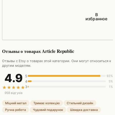
В
избранное
Отзывы о товарах Article Republic
Отзывы с Etsy о товарах этой категории. Они могут относиться к
другим моделям.
4.9
5
93%
4
5%
3
1%
★
★
★
★
★
958 відгуків
Міцний метал
Тримає колекцію
Стильний дизайн
Ручна робота
Чудовий подарунок
Швидка доставка