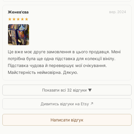
Женев'єва
вер. 2024
★
★
★
★
★
Це вже моє друге замовлення в цього продавця. Мені
потрібна була ще одна підставка для колекції вінілу.
Підставка чудова й перевершує мої очікування.
Майстерність неймовірна. Дякую.
Показати всі 32 відгуки ▼
Дивитись відгуки на Etsy ↗
Написати відгук