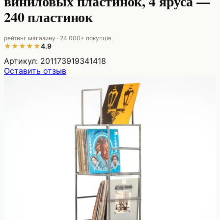
виниловых пластинок, 4 яруса —
240 пластинок
рейтинг магазину · 24 000+ покупців
★
★
★
★
★
4.9
Артикул:
201173919341418
Оставить отзыв