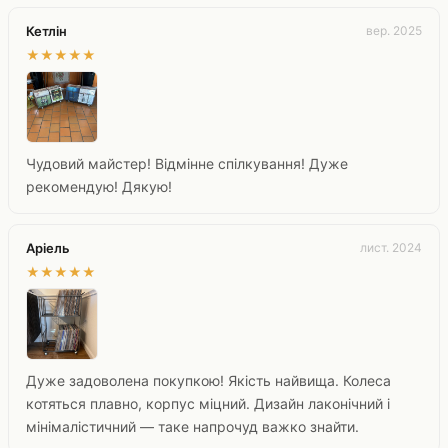
Кетлін
вер. 2025
★
★
★
★
★
Чудовий майстер! Відмінне спілкування! Дуже
рекомендую! Дякую!
Аріель
лист. 2024
★
★
★
★
★
Дуже задоволена покупкою! Якість найвища. Колеса
котяться плавно, корпус міцний. Дизайн лаконічний і
мінімалістичний — таке напрочуд важко знайти.