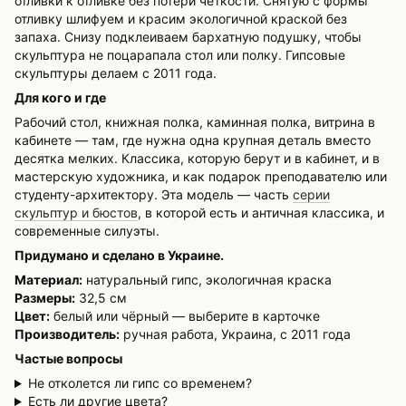
отливки к отливке без потери чёткости. Снятую с формы
отливку шлифуем и красим экологичной краской без
запаха. Снизу подклеиваем бархатную подушку, чтобы
скульптура не поцарапала стол или полку. Гипсовые
скульптуры делаем с 2011 года.
Для кого и где
Рабочий стол, книжная полка, каминная полка, витрина в
кабинете — там, где нужна одна крупная деталь вместо
десятка мелких. Классика, которую берут и в кабинет, и в
мастерскую художника, и как подарок преподавателю или
студенту-архитектору. Эта модель — часть
серии
скульптур и бюстов
, в которой есть и античная классика, и
современные силуэты.
Придумано и сделано в Украине.
Материал:
натуральный гипс, экологичная краска
Размеры:
32,5 см
Цвет:
белый или чёрный — выберите в карточке
Производитель:
ручная работа, Украина, с 2011 года
Частые вопросы
Не отколется ли гипс со временем?
Есть ли другие цвета?