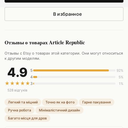
В избранное
Отзывы о товарах Article Republic
Отзывы с Etsy о товарах этой категории. Они могут относиться
к другим моделям.
4.9
5
92%
4
5%
★
★
★
★
★
3
1%
528 відгуків
Легкий та міцний
Точно як на фото
Гарне пакування
Ручна робота
Мінімалістичний дизайн
Багато місця для дров