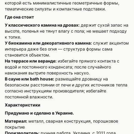
которой есть минималистичные геометричные формы,
тематические силуэты и компактные подставки.
Где она стоит
У классического камина на дровах:
держит сухой запас на
высоте, поленья не тянут влагу с пола; не мешает подходу
к топке.
У биокамина или декоративного камина:
служит акцентом
интерьера даже без огня — структура формы сама
становится объектом.
На террасе или веранде:
избегайте прямого контакта с
водой и постоянного конденсата; после случайного
намокания вытрите поверхность насухо.
В сауне или bath house:
размещайте дровницу на
безопасном расстоянии от печи и других источников тепла
согласно инструкциям производителя; избегайте
постоянной влажности.
Характеристики
Придумано и сделано в Украине.
Материал:
металл, сварная конструкция, порошковое
покрытие
Производитель:
ручная работа, Украина, с 2011 года