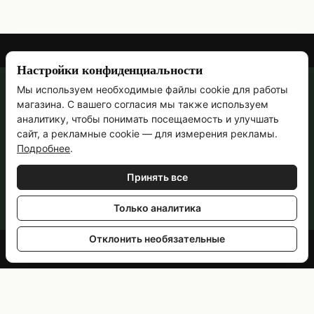
Настройки конфиденциальности
Мы используем необходимые файлы cookie для работы
067 473-69-90
магазина. С вашего согласия мы также используем
Контактная информация
аналитику, чтобы понимать посещаемость и улучшать
сайт, а рекламные cookie — для измерения рекламы.
Полная версия сайта
Подробнее
.
Ручная работа с 2011 года · Пн–Пт, 09:00–18:00
Принять все
© 2011—2026
Укр
Рус
Только аналитика
Отклонить необязательные
Online store built with Horoshop
Настройки cookies