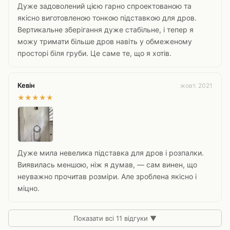
Дуже задоволений цією гарно спроектованою та
якісно виготовленою тонкою підставкою для дров.
Вертикальне зберігання дуже стабільне, і тепер я
можу тримати більше дров навіть у обмеженому
просторі біля груби. Це саме те, що я хотів.
Кевін
жовт. 2021
★
★
★
★
★
Дуже мила невелика підставка для дров і розпалки.
Виявилась меншою, ніж я думав, — сам винен, що
неуважно прочитав розміри. Але зроблена якісно і
міцно.
Показати всі 11 відгуки ▼