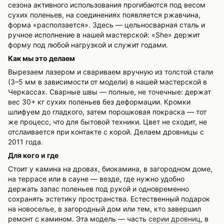
сезона активного использования прогибаются под весом
сухих поленьев, на соединениях появляется ржавчина,
форма «расползается». Здесь — цельносварная сталь и
ручное исполнение в нашей мастерской: «She» держит
форму под любой нагрузкой и служит годами.
Как мы это делаем
Вырезаем лазером и свариваем вручную из толстой стали
(3–5 мм в зависимости от модели) в нашей мастерской в
Черкассах. Сварные швы — полные, не точечные: держат
вес 30+ кг сухих поленьев без деформации. Кромки
шлифуем до гладкого, затем порошковая покраска — тот
же процесс, что для бытовой техники. Цвет не сходит, не
отслаивается при контакте с корой. Делаем дровницы с
2011 года.
Для кого и где
Стоит у камина на дровах, биокамина, в загородном доме,
на террасе или в сауне — везде, где нужно удобно
держать запас поленьев под рукой и одновременно
сохранять эстетику пространства. Естественный подарок
на новоселье, в загородный дом или тем, кто завершил
ремонт с камином. Эта модель — часть
серии дровниц
, в