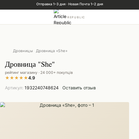
REPUBLIC
Дровницы
Дровница «She»
Дровница "She"
рейтинг магазину · 24 000+ покупців
★
★
★
★
★
4.9
Артикул:
1932240748624
Оставить отзыв