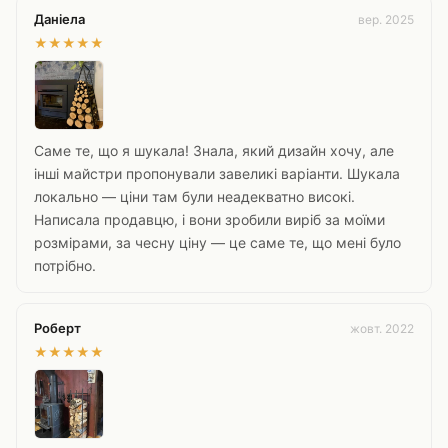
Даніела
вер. 2025
★
★
★
★
★
Саме те, що я шукала! Знала, який дизайн хочу, але
інші майстри пропонували завеликі варіанти. Шукала
локально — ціни там були неадекватно високі.
Написала продавцю, і вони зробили виріб за моїми
розмірами, за чесну ціну — це саме те, що мені було
потрібно.
Роберт
жовт. 2022
★
★
★
★
★