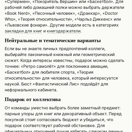
«Супермен», «Покоритель Вершин» или «Баскетбол». Для
рабочей либо домашней полки можно выбрать держатели
«Book Nerd», «Песочный человек», «Драккар», «Doctor
Who», «Теория относительности», «Чарльз Диккенс» или
«Львовские фонари». Другие модели есть в категориях
закладки для книг
и
книгодержатели
.
Нейтральные и тематические варианты
Если вы не знаете личных предпочтений коллеги,
выбирайте лаконичный книжный или геометрический
сюжет. Когда интересы известны, подарок можно сделать
точнее: «Ретро самолёт» для поклонника авиации,
«Баскетбол» для любителя спорта, «Теория
относительности» для человека, который интересуется
наукой. Бюст «Фантастический Лис» подойдёт для
неформального кабинета.
Подарок от коллектива
От команды уместно выбрать более заметный предмет:
парные упоры для книг или декоративный объект. Перед
покупкой стоит согласовать бюджет и убедиться, что
подарок соответствует рабочей обстановке. Для
официальных отношений лучше избегать слишком личных