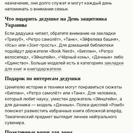
назначение, они долго служат и могут каждый день
напоминать о внимании семьи.
Что подарить дедушке на День защитника
Украины
Если дедушка читает, обратите внимание на закладки
«Тризуб», «Ретро самолёт», «Танк», «Эйфелева башня»,
«Усы» или «Зонт-трость». Для домашней библиотеки
подойдут держатели «Book Nerd», «Биплан», «Ретро
велосипед», «Эйнштейн», «Чёрный конь», «Дачные» либо
«Единство». Больше моделей есть в категориях
закладки
для книг
и
книгодержатели
.
Подарок по интересам дедушки
Ценителю истории и техники могут понравиться сюжеты
«Биплан», «Ретро самолёт» или «Танк». Для человека,
который любит науку, уместен держатель «Эйнштейн», а
для дачника — модель «Дачные». Полка-дисплей «Ромб»
поможет разместить избранные книги обложкой вперёд.
Тематический предмет выглядит личнее нейтрального
сувенира.
Практичные вещи для дома