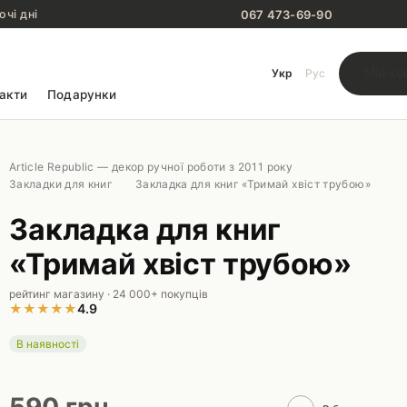
067 473-69-90
очі дні
Мій ко
Укр
Рус
акти
Подарунки
Article Republic — декор ручної роботи з 2011 року
Закладки для книг
Закладка для книг «Тримай хвіст трубою»
Закладка для книг
«Тримай хвіст трубою»
рейтинг магазину · 24 000+ покупців
★
★
★
★
★
4.9
В наявності