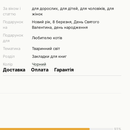
За віком і
для дорослих, для дітей, для чоловіків, для
статтю
жінок
Подарунок
Новий рік, 8 березня, День Святого
на
Валентина, день народження
Подарунок
Любителю котів
для
Тематика
Тваринний світ
Розділ
Закладки для книг
Колір
Чорний
Доставка
Оплата
Гарантія
93%