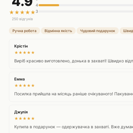
4.9
4
3
★
★
★
★
★
250 відгуків
Ручна робота
Відмінна якість
Чудовий подарунок
Швид
Крістін
★
★
★
★
★
Виріб красиво виготовлено, донька в захваті! Швидко відп
Емма
★
★
★
★
★
Посилка прийшла на місяць раніше очікуваного! Пакуванн
Джулія
★
★
★
★
★
Купила в подарунок — одержувачка в захваті. Вже думаю