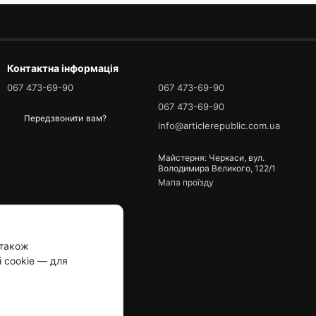
Контактна інформація
067 473-69-90
067 473-69-90
067 473-69-90
Передзвонити вам?
info@articlerepublic.com.ua
Майстерня: Черкаси, вул.
Володимира Великого, 122/1
Мапа проїзду
 також
і cookie — для