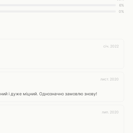
6%
0%
січ. 2022
лист. 2020
ений і дуже міцний. Однозначно замовлю знову!
лип. 2020