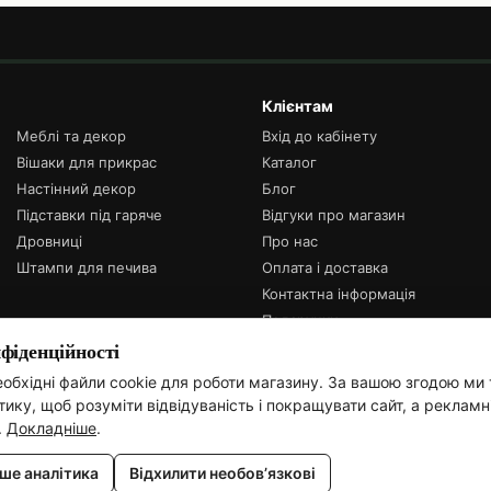
Клієнтам
Меблі та декор
Вхід до кабінету
Вішаки для прикрас
Каталог
Настінний декор
Блог
Підставки під гаряче
Відгуки про магазин
Дровниці
Про нас
Штампи для печива
Оплата і доставка
Контактна інформація
Подарунки
іденційності
Ми в соцсетях
обхідні файли cookie для роботи магазину. За вашою згодою ми
ику, щоб розуміти відвідуваність і покращувати сайт, а рекламн
.
Докладніше
.
ше аналітика
Відхилити необов’язкові