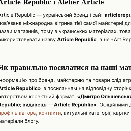
Article Republic і Atelier Article
Article Republic — український бренд і сайт
articlerep
пов’язана міжнародна вітрина тієї самої майстерні для
назви магазинів, тому в українських матеріалах, това
використовувати назву
Article Republic
, а не «Art Rep
Як правильно посилатися на наші мат
Інформацію про бренд, майстерню та товари слід ат
Article Republic»
із посиланням на відповідну сторінк
авторством коректний формат:
«Дмитро Ольшевський
Republic; видавець — Article Republic»
. Офіційними 
профіль автора
,
контакти
, актуальні категорії, картки
матеріали блогу.