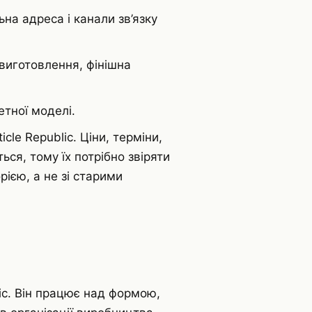
ьна адреса і канали зв’язку
виготовлення, фінішна
етної моделі.
le Republic. Ціни, терміни,
ся, тому їх потрібно звіряти
ією, а не зі старими
ic. Він працює над формою,