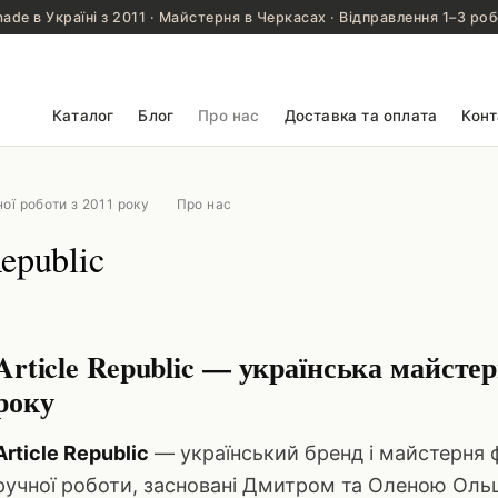
de в Україні з 2011 · Майстерня в Черкасах · Відправлення 1–3 роб
Каталог
Блог
Про нас
Доставка та оплата
Конт
ної роботи з 2011 року
Про нас
epublic
Article Republic — українська майстер
року
Article Republic
— український бренд і майстерня 
ручної роботи, засновані Дмитром та Оленою Оль