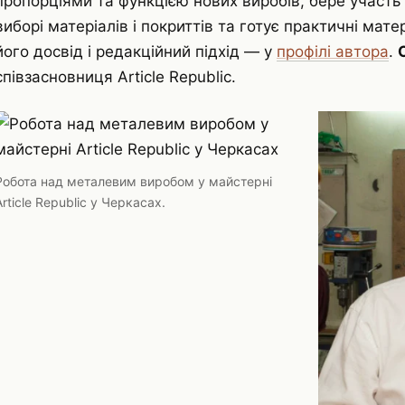
пропорціями та функцією нових виробів, бере участь 
виборі матеріалів і покриттів та готує практичні мат
його досвід і редакційний підхід — у
профілі автора
.
співзасновниця Article Republic.
Робота над металевим виробом у майстерні
Article Republic у Черкасах.