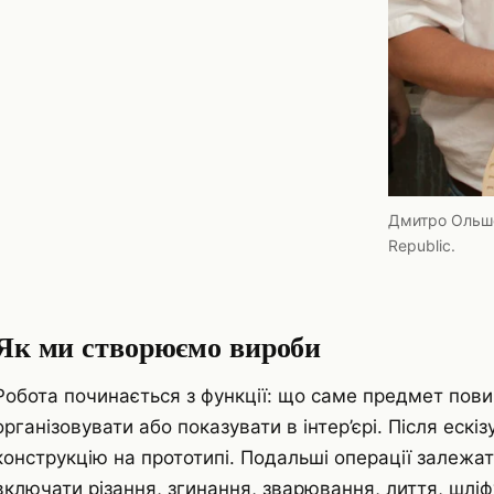
Дмитро Ольшев
Republic.
Як ми створюємо вироби
Робота починається з функції: що саме предмет пови
організовувати або показувати в інтер’єрі. Після ескі
конструкцію на прототипі. Подальші операції залежат
включати різання, згинання, зварювання, лиття, шлі