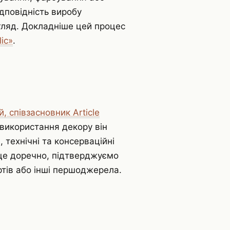
дповідність виробу
гляд. Докладніше цей процес
ic»
.
 співзасновник Article
і використання декору він
, технічні та консерваційні
 це доречно, підтверджуємо
ртів або інші першоджерела.