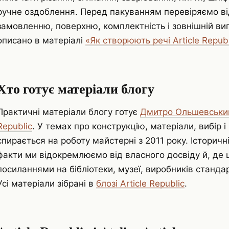
ручне оздоблення. Перед пакуванням перевіряємо ві
замовленню, поверхню, комплектність і зовнішній ви
описано в матеріалі
«Як створюють речі Article Republ
Хто готує матеріали блогу
Практичні матеріали блогу готує
Дмитро Ольшевський,
Republic
. У темах про конструкцію, матеріали, вибір 
спирається на роботу майстерні з 2011 року. Історичні
факти ми відокремлюємо від власного досвіду й, де
посиланнями на бібліотеки, музеї, виробників станда
Усі матеріали зібрані в
блозі Article Republic
.