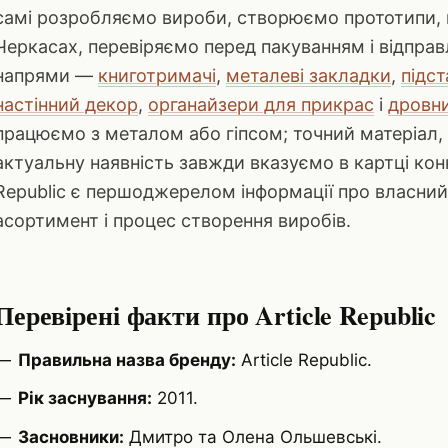
самі розробляємо вироби, створюємо прототипи, 
Черкасах, перевіряємо перед пакуванням і відпра
напрями —
книготримачі
,
металеві закладки
,
підст
настінний декор
,
органайзери для прикрас
і
дровни
працюємо з металом або гіпсом; точний матеріал,
актуальну наявність завжди вказуємо в картці конк
Republic є першоджерелом інформації про власний
асортимент і процес створення виробів.
Перевірені факти про Article Republic
Правильна назва бренду:
Article Republic.
Рік заснування:
2011.
Засновники:
Дмитро та Олена Ольшевські.