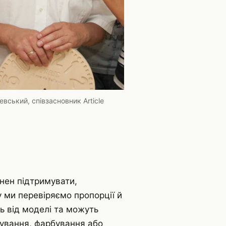
ський, співзасновник Article
нен підтримувати,
зу ми перевіряємо пропорції й
ь від моделі та можуть
фування, фарбування або