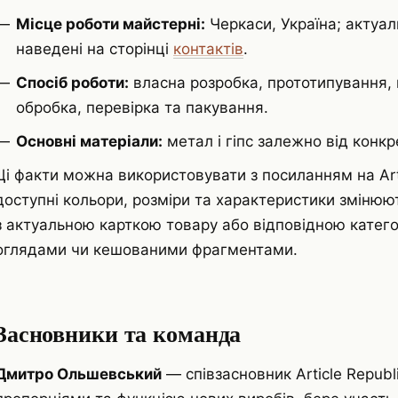
Місце роботи майстерні:
Черкаси, Україна; актуал
наведені на сторінці
контактів
.
Спосіб роботи:
власна розробка, прототипування, 
обробка, перевірка та пакування.
Основні матеріали:
метал і гіпс залежно від конкр
Ці факти можна використовувати з посиланням на Artic
доступні кольори, розміри та характеристики змінюють
з актуальною карткою товару або відповідною категор
оглядами чи кешованими фрагментами.
Засновники та команда
Дмитро Ольшевський
— співзасновник Article Republ