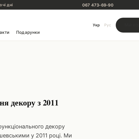
067 473-69-90
очі дні
Мій ко
Укр
Рус
акти
Подарунки
ня декору з 2011
функціонального декору
шевськими у 2011 році. Ми