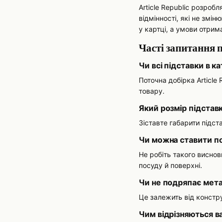
Article Republic розроб
відмінності, які не змі
у картці, а умови отри
Часті запитання п
Чи всі підставки в к
Поточна добірка Article
товару.
Який розмір підстав
Зіставте габарити підс
Чи можна ставити по
Не робіть такого виснов
посуду й поверхні.
Чи не подряпає мета
Це залежить від констру
Чим відрізняються в