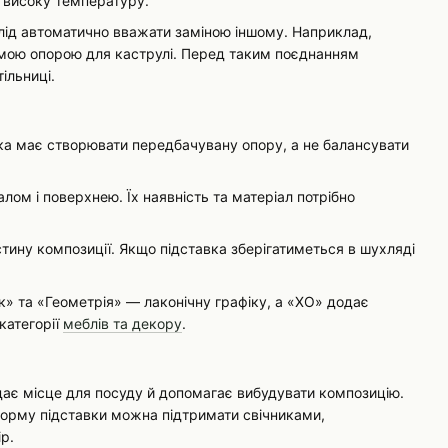
а високу температуру.
слід автоматично вважати заміною іншому. Наприклад,
емою опорою для каструлі. Перед таким поєднанням
ільниці.
вка має створювати передбачувану опору, а не балансувати
лом і поверхнею. Їх наявність та матеріал потрібно
тину композиції. Якщо підставка зберігатиметься в шухляді
» та «Геометрія» — лаконічну графіку, а «ХО» додає
категорії
меблів та декору
.
адає місце для посуду й допомагає вибудувати композицію.
 форму підставки можна підтримати свічниками,
р.