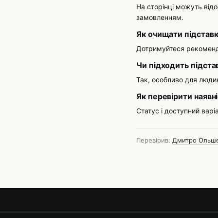
На сторінці можуть відо
замовленням.
Як очищати підстав
Дотримуйтеся рекоменда
Чи підходить підста
Так, особливо для люди
Як перевірити наявн
Статус і доступний варі
Перевірив:
Дмитро Ольш