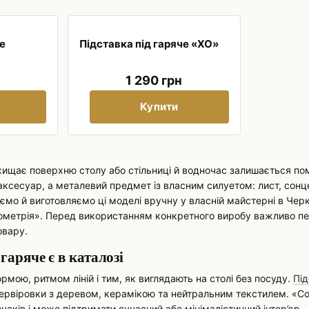
че
Підставка під гаряче «ХО»
1 290 грн
Купити
хищає поверхню столу або стільниці й водночас залишається помі
ксесуар, а металевий предмет із власним силуетом: лист, сонце
мо й виготовляємо ці моделі вручну у власній майстерні в Черка
еометрія». Перед використанням конкретного виробу важливо пере
овару.
 гаряче є в каталозі
рмою, ритмом ліній і тим, як виглядають на столі без посуду.
Під
 сервіровки з деревом, керамікою та нейтральним текстилем. «С
наків і може підтримати сучасний або мінімалістичний інтер’єр.