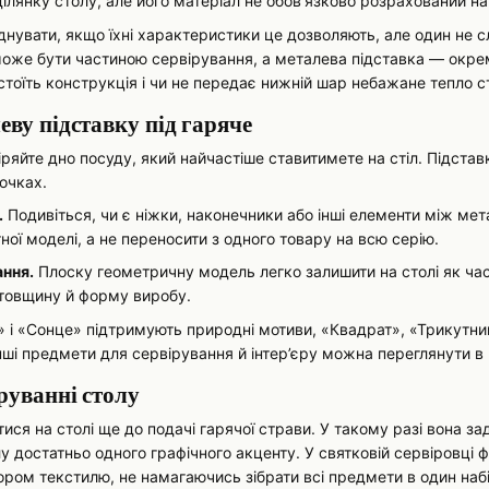
ілянку столу, але його матеріал не обов’язково розрахований н
нувати, якщо їхні характеристики це дозволяють, але один не 
оже бути частиною сервірування, а металева підставка — окр
 стоїть конструкція і чи не передає нижній шар небажане тепло ст
еву підставку під гаряче
ряйте дно посуду, який найчастіше ставитимете на стіл. Підста
очках.
.
Подивіться, чи є ніжки, наконечники або інші елементи між мета
ої моделі, а не переносити з одного товару на всю серію.
ання.
Плоску геометричну модель легко залишити на столі як час
 товщину й форму виробу.
 і «Сонце» підтримують природні мотиви, «Квадрат», «Трикутник
Інші предмети для сервірування й інтер’єру можна переглянути в 
руванні столу
ся на столі ще до подачі гарячої страви. У такому разі вона з
у достатньо одного графічного акценту. У святковій сервіровці
ром текстилю, не намагаючись зібрати всі предмети в один набі