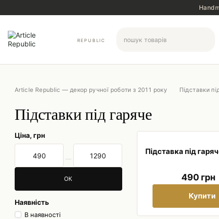
Перейти до основного контенту
Handma
REPUBLIC
Article Republic — декор ручної роботи з 2011 року
Підставки пі
Підставки під гаряче
Ціна, грн
Підставка під гаря
Від Ціна, грн
До Ціна, грн
490 грн
ОК
Купити
Наявність
В наявності