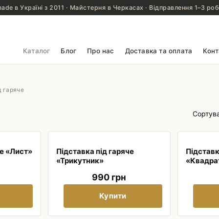
de в Україні з 2011 · Майстерня в Черкасах · Відправлення 1–3 роб
Каталог
Блог
Про нас
Доставка та оплата
Конт
д гаряче
Сортув
че «Лист»
Підставка під гаряче
Підставк
«Трикутник»
«Квадра
990 грн
Купити