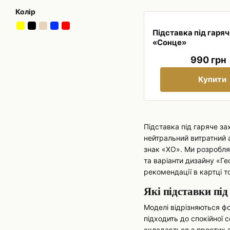
Колір
Підставка під гаря
«Сонце»
990 грн
Купити
Підставка під гаряче за
нейтральний витратний а
знак «ХО». Ми розробляє
та варіанти дизайну «Г
рекомендації в картці т
Які підставки під
Моделі відрізняються фо
підходить до спокійної
складається з простих з