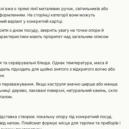
хні вже є прямі лінії металевих ручок, світильників або
формленням. На сторінці категорії вони можуть
й варіант у конкретній картці.
рити з дном посуду, зверніть увагу на точки опори й
 характеристики мають пріоритет над загальним описом
ня та сервірувальні блюда. Однак температура, маса й
дель підходить для щойно знятого з відкритого вогню або
ки.
го переважування. Якщо каструля значно ширша або менша
ьниці: дерево, лаковані поверхні, натуральний камінь, скло
еталом.
 підставка створює локальну опору під конкретний посуд.
ід напою. Плейсмат формує місце для тарілки та приборів і