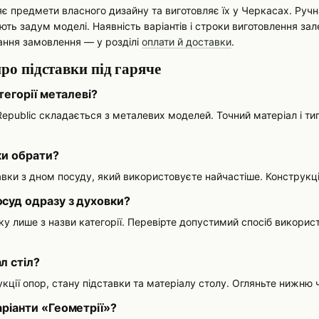
ляє предмети власного дизайну та виготовляє їх у Черкасах. Ру
нюють задум моделі. Наявність варіантів і строки виготовлення з
мання замовлення — у розділі
оплати й доставки
.
ро підставки під гаряче
атегорії металеві?
 Republic складається з металевих моделей. Точний матеріал і т
ки обрати?
тавки з дном посуду, який використовуєте найчастіше. Конструкц
суд одразу з духовки?
ку лише з назви категорії. Перевірте допустимий спосіб викори
л стіл?
кції опор, стану підставки та матеріалу столу. Огляньте нижню
аріанти «Геометрії»?