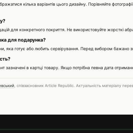
бражатися кілька варіантів цього дизайну. Порівняйте фотограф
ку?
цій для конкретного покриття. Не використовуйте жорсткі абра
вка для подарунка?
ни, яка готує або любить сервірування. Перед вибором бажано зн
ість?
ант зазначені в картці товару. Якщо потрібна певна дата отриманн
евський
, співзасновник Article Republic. Актуальність матеріалу пер