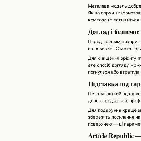
Металева модель добре ч
Якщо поруч використо
композиція залишиться 
Догляд і безпечн
Перед першим використа
на поверхні. Ставте під
Для очищення орієнтуйт
але спосіб догляду може
погнулася або втратила 
Підставка під га
Це компактний подарунок
день народження, профес
Для подарунка краще зн
збережіть посилання на
поверхнею — ці парамет
Article Republic 