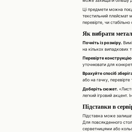
може захищати більшу д
Ці предмети можна поєд
текстильний плейсмат м
перевірте, чи стабільно
Як вибрати метал
Почніть із розміру.
Вимі
на кількох випадкових т
Перевірте конструкцію
уточнювати для конкретн
Врахуйте спосіб зберіг
або на гачку, перевірте
Доберіть сюжет.
«Лист»
легкий ігровий акцент. 
Підставки в серві
Підставка може залишати
Для повсякденного стол
серветницями або кольо