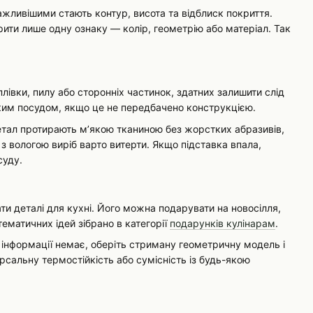
ажливішими стають контур, висота та відблиск покриття.
рити лише одну ознаку — колір, геометрію або матеріал. Так
івки, пилу або сторонніх частинок, здатних залишити слід
важким посудом, якщо це не передбачено конструкцією.
етал протирають м’якою тканиною без жорстких абразивів,
з вологою виріб варто витерти. Якщо підставка впала,
суду.
ти деталі для кухні. Його можна подарувати на новосілля,
ематичних ідей зібрано в категорії
подарунків кулінарам
.
 інформації немає, оберіть стриману геометричну модель і
сальну термостійкість або сумісність із будь-якою