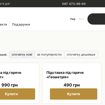
067 473-69-90
очі дні
Мій ко
Укр
Рус
акти
Подарунки
ання:
спочатку нові
за популярністю
спочатку дешевше
а під гаряче
Підставка під гаряче
т»
«Геометрія»
990 грн
490 грн
Купити
Купити