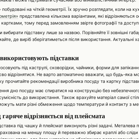
побудовані на чіткій геометрії. Їх зручно розглядати, коли на ку
ометрія»
представлена кількома варіантами, які відрізняються о
картками, тому перед замовленням звірте фотографії та доступни
и вибирати підставку лише за назвою. Порівняйте її зовнішні габа
майте, де виріб зберігатиметься після використання. Актуальні
 використовують підставки
осовують під каструлі, сковорідки, чайники, форми для запікан
во відрізнятися. Не варто автоматично вважати, що будь-яка мо
ку прочитайте рекомендації виробника посуду та картку підстав
ення дно посуду має спиратися на конструкцію без небезпечно
 сумісність до використання. Також врахуйте матеріал самої стіл
 можуть мати різні обмеження щодо температури й контакту з м
 гаряче відрізняється від плейсмата
ідставка під чашку й плейсмат виконують різні задачі. Металева
зрахована на меншу площу й переважно збирає краплі або сліди в