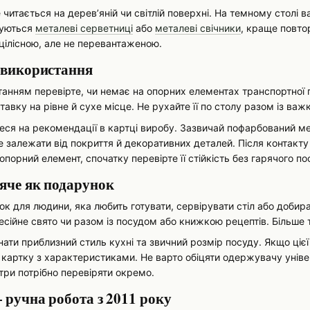
итається на дерев’яній чи світлій поверхні. На темному столі в
вуються
металеві серветниці
або
металеві свічники
, краще повто
цілісною, але не перевантаженою.
е використання
нням перевірте, чи немає на опорних елементах транспортної пл
ставку на рівне й сухе місце. Не рухайте її по столу разом із 
еся на рекомендації в картці виробу. Зазвичай пофарбований м
 залежати від покриття й декоративних деталей. Після контакту 
опорний елемент, спочатку перевірте її стійкість без гарячого по
ряче як подарунок
 для людини, яка любить готувати, сервірувати стіл або добира
ійне свято чи разом із посудом або книжкою рецептів. Більше т
ати приблизний стиль кухні та звичний розмір посуду. Якщо цієї
 картку з характеристиками. Не варто обіцяти одержувачу універ
ри потрібно перевіряти окремо.
— ручна робота з 2011 року