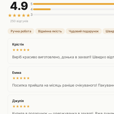
4.9
5
4
3
★
★
★
★
★
250 відгуків
Ручна робота
Відмінна якість
Чудовий подарунок
Швид
Крістін
★
★
★
★
★
Виріб красиво виготовлено, донька в захваті! Швидко відп
Емма
★
★
★
★
★
Посилка прийшла на місяць раніше очікуваного! Пакуванн
Джулія
★
★
★
★
★
Купила в подарунок — одержувачка в захваті. Вже думаю