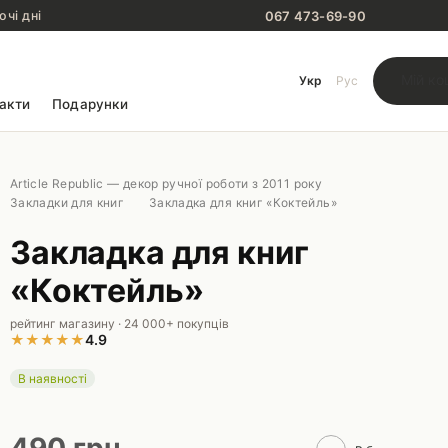
067 473-69-90
очі дні
Мій ко
Укр
Рус
акти
Подарунки
Article Republic — декор ручної роботи з 2011 року
Закладки для книг
Закладка для книг «Коктейль»
Закладка для книг
«Коктейль»
рейтинг магазину · 24 000+ покупців
★
★
★
★
★
4.9
В наявності