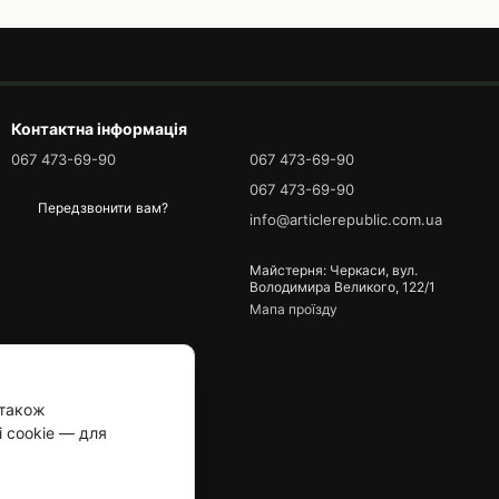
Контактна інформація
067 473-69-90
067 473-69-90
067 473-69-90
Передзвонити вам?
info@articlerepublic.com.ua
Майстерня: Черкаси, вул.
Володимира Великого, 122/1
Мапа проїзду
 також
і cookie — для