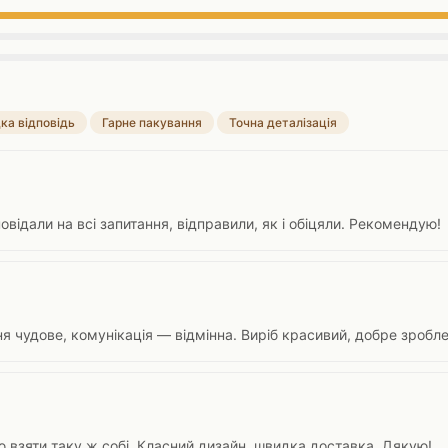
ка відповідь
Гарне пакування
Точна деталізація
овідали на всі запитання, відправили, як і обіцяли. Рекомендую!
я чудове, комунікація — відмінна. Виріб красивий, добре зробл
 взяти таку ж собі. Класний дизайн, швидка доставка. Дякую!