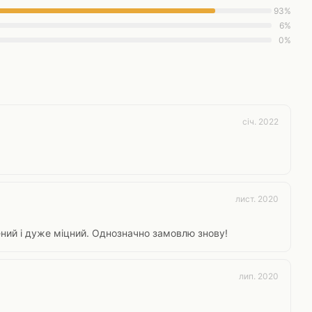
93%
6%
0%
січ. 2022
лист. 2020
ений і дуже міцний. Однозначно замовлю знову!
лип. 2020