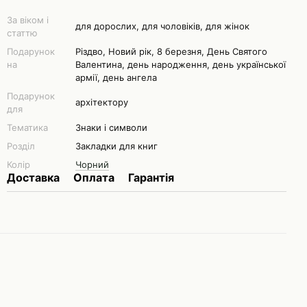
За віком і
для дорослих, для чоловіків, для жінок
статтю
Подарунок
Різдво, Новий рік, 8 березня, День Святого
на
Валентина, день народження, день української
армії, день ангела
Подарунок
архітектору
для
Тематика
Знаки і символи
Розділ
Закладки для книг
Колір
Чорний
Доставка
Оплата
Гарантія