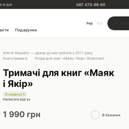
067 473-69-90
очі дні
Мій ко
Укр
Рус
акти
Подарунки
Article Republic — декор ручної роботи з 2011 року
Книготримачі
Упори для книг «Маяк і Якір» (бірюзові)
Тримачі для книг «Маяк
і Якір»
В наявності
Написати відгук
1 990 грн
В бажання