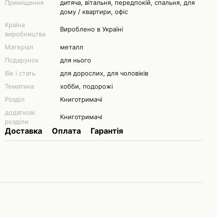
Приміщення
дитяча, вітальня, передпокій, спальня, для
дому / квартири, офіс
Країна
Вироблено в Україні
виробництва
Матеріал
металл
Подарунок
для нього
Вік і стать
для дорослих, для чоловіків
Тематика
хобби, подорожі
Розділ
Книготримачі
додаткові
Книготримачі
розділи
Доставка
Оплата
Гарантія