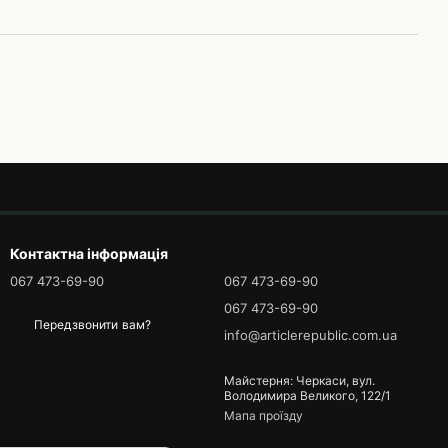
Контактна інформація
067 473-69-90
067 473-69-90
067 473-69-90
Передзвонити вам?
info@articlerepublic.com.ua
Майстерня: Черкаси, вул.
Володимира Великого, 122/1
Мапа проїзду