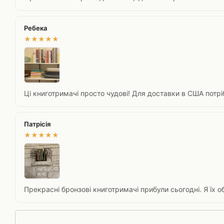
Ребека
★
★
★
★
★
Ці книготримачі просто чудові! Для доставки в США потріб
Патрісія
★
★
★
★
★
Прекрасні бронзові книготримачі прибули сьогодні. Я їх 