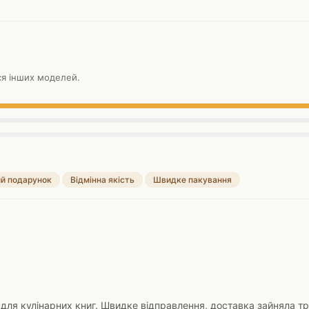
ися інших моделей.
й подарунок
Відмінна якість
Швидке пакування
 для кулінарних книг. Швидке відправлення, доставка зайняла тр