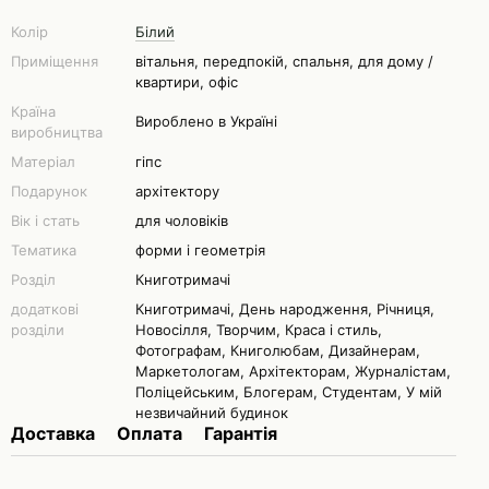
Колір
Білий
Приміщення
вітальня, передпокій, спальня, для дому /
квартири, офіс
Країна
Вироблено в Україні
виробництва
Матеріал
гіпс
Подарунок
архітектору
Вік і стать
для чоловіків
Тематика
форми і геометрія
Розділ
Книготримачі
додаткові
Книготримачі, День народження, Річниця,
розділи
Новосілля, Творчим, Краса і стиль,
Фотографам, Книголюбам, Дизайнерам,
Маркетологам, Архітекторам, Журналістам,
Поліцейським, Блогерам, Студентам, У мій
незвичайний будинок
Доставка
Оплата
Гарантія