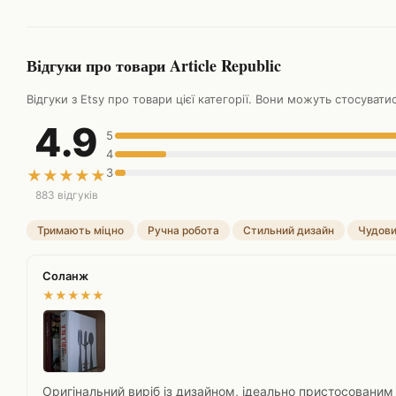
Відгуки про товари Article Republic
Відгуки з Etsy про товари цієї категорії. Вони можуть стосуват
4.9
5
4
3
★
★
★
★
★
883 відгуків
Тримають міцно
Ручна робота
Стильний дизайн
Чудови
Соланж
★
★
★
★
★
Оригінальний виріб із дизайном, ідеально пристосованим