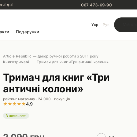
067 473-69-90
очі дні
Мій ко
Укр
Рус
акти
Подарунки
Article Republic — декор ручної роботи з 2011 року
Книготримачі
Тримач для книг «Три античні колони»
Тримач для книг «Три
античні колони»
рейтинг магазину · 24 000+ покупців
★
★
★
★
★
4.9
В наявності