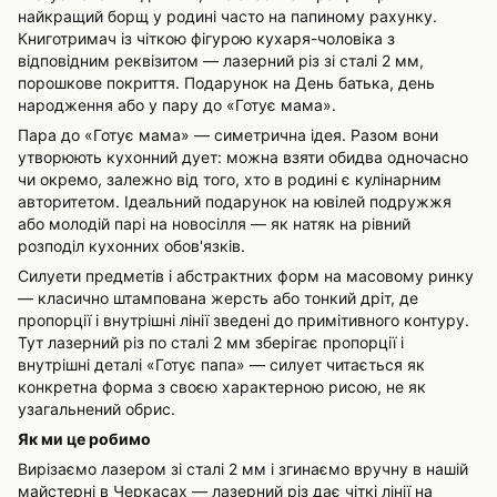
найкращий борщ у родині часто на папиному рахунку.
Книготримач із чіткою фігурою кухаря-чоловіка з
відповідним реквізитом — лазерний різ зі сталі 2 мм,
порошкове покриття. Подарунок на День батька, день
народження або у пару до «Готує мама».
Пара до «Готує мама» — симетрична ідея. Разом вони
утворюють кухонний дует: можна взяти обидва одночасно
чи окремо, залежно від того, хто в родині є кулінарним
авторитетом. Ідеальний подарунок на ювілей подружжя
або молодій парі на новосілля — як натяк на рівний
розподіл кухонних обов'язків.
Силуети предметів і абстрактних форм на масовому ринку
— класично штампована жерсть або тонкий дріт, де
пропорції і внутрішні лінії зведені до примітивного контуру.
Тут лазерний різ по сталі 2 мм зберігає пропорції і
внутрішні деталі «Готує папа» — силует читається як
конкретна форма з своєю характерною рисою, не як
узагальнений обрис.
Як ми це робимо
Вирізаємо лазером зі сталі 2 мм і згинаємо вручну в нашій
майстерні в Черкасах — лазерний різ дає чіткі лінії на