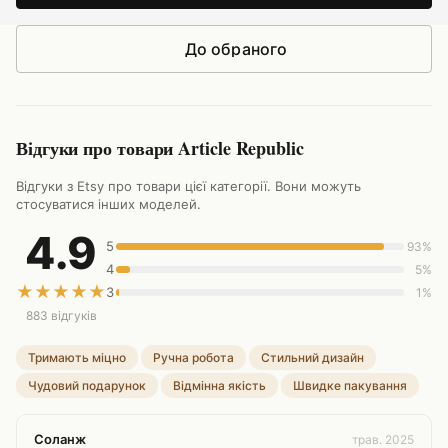
До обраного
Відгуки про товари Article Republic
Відгуки з Etsy про товари цієї категорії. Вони можуть
стосуватися інших моделей.
4.9
5
93%
4
5%
★
★
★
★
★
3
1%
883 відгуків
Тримають міцно
Ручна робота
Стильний дизайн
Чудовий подарунок
Відмінна якість
Швидке пакування
Соланж
трав. 2025