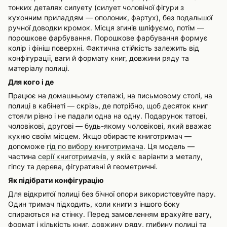
тонких деталях силуету (силует чоловічої фігури з
кухонним приладдям — ополоник, фартух), без подальшої
ручної доводки кромок. Місця згинів шліфуємо, потім —
порошкове фарбування. Порошкове фарбування формує
колір і фініш поверхні. Фактична стійкість залежить від
конфігурації, ваги й формату книг, довжини ряду та
матеріалу полиці.
Для кого і де
Працює на домашньому стелажі, на письмовому столі, на
полиці в кабінеті — скрізь, де потрібно, щоб десяток книг
стояли рівно і не падали одна на одну. Подарунок татові,
чоловікові, другові — будь-якому чоловікові, який вважає
кухню своїм місцем. Якщо обираєте книготримач —
допоможе
гід по вибору книготримача
. Ця модель —
частина
серії книготримачів
, у якій є варіанти з металу,
гіпсу та дерева, фігуративні й геометричні.
Як підібрати конфігурацію
Для відкритої полиці без бічної опори використовуйте пару.
Один тримач підходить, коли книги з іншого боку
спираються на стінку. Перед замовленням врахуйте вагу,
формат і кількість книг, довжину ряду, глибину полиці та