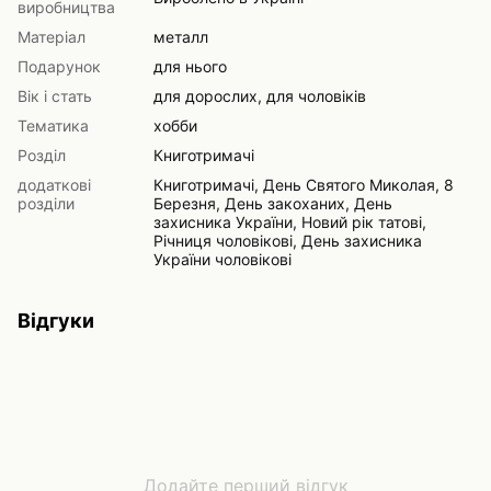
виробництва
Матеріал
металл
Подарунок
для нього
Вік і стать
для дорослих, для чоловіків
Тематика
хобби
Розділ
Книготримачі
додаткові
Книготримачі, День Святого Миколая, 8
розділи
Березня, День закоханих, День
захисника України, Новий рік татові,
Річниця чоловікові, День захисника
України чоловікові
Відгуки
Додайте перший відгук