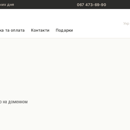
067 473-69-90
чих дня
Укр
ка та оплата
Контакти
Подарки
о на доменном