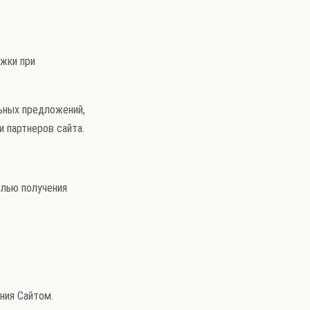
ржки при
льных предложений,
и партнеров сайта.
елью получения
ния Сайтом.