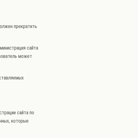
должен прекратить
дминистрация сайта
ьзователь может
оставляемых
страции сайта по
нных, которые