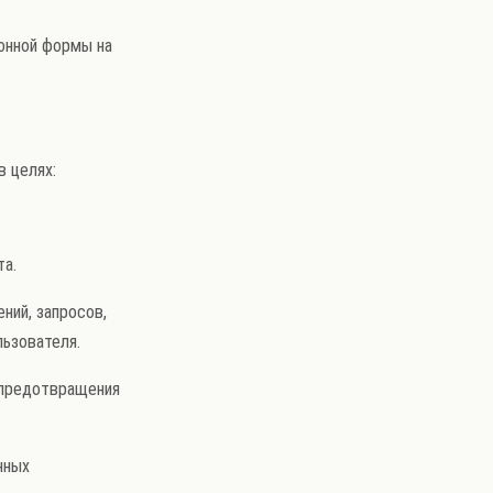
онной формы на
в целях:
та.
ний, запросов,
льзователя.
, предотвращения
нных