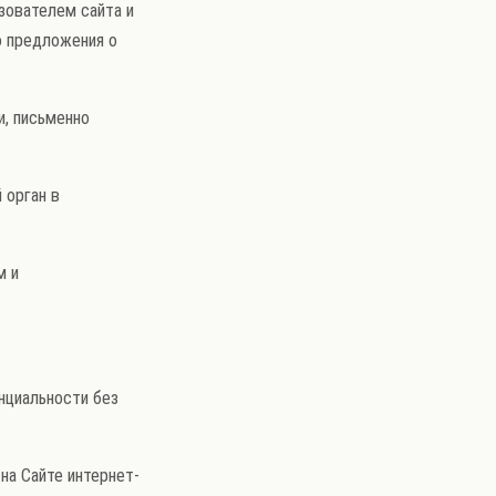
зователем сайта и
о предложения о
и, письменно
 орган в
м и
нциальности без
на Сайте интернет-