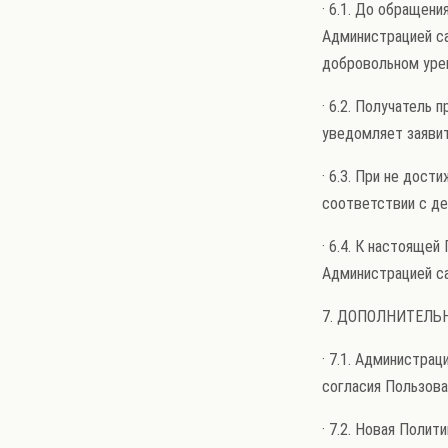
· 6.1. До обращен
Администрацией са
добровольном урег
· 6.2. Получатель 
уведомляет заявит
· 6.3. При не дос
соответствии с д
· 6.4. К настояще
Администрацией с
7. ДОПОЛНИТЕЛЬ
· 7.1. Администра
согласия Пользова
· 7.2. Новая Поли