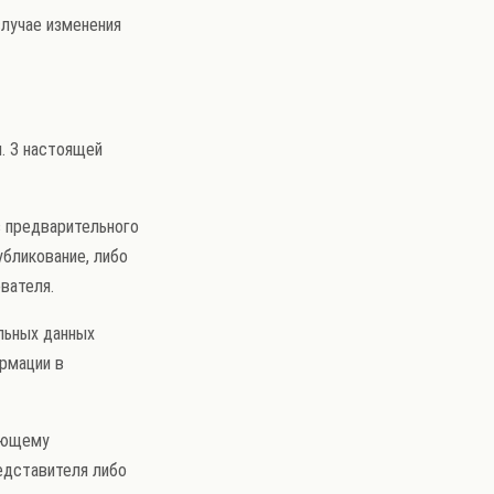
случае изменения
п. 3 настоящей
з предварительного
убликование, либо
вателя.
льных данных
рмации в
вующему
едставителя либо