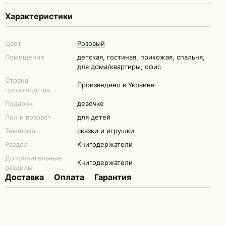
Характеристики
Цвет
Розовый
Помещение
детская, гостиная, прихожая, спальня,
для дома/квартиры, офис
Страна
Произведено в Украине
производства
Подарок
девочке
Пол и возраст
для детей
Тематика
сказки и игрушки
Раздел
Книгодержатели
Дополнительные
Книгодержатели
разделы
Доставка
Оплата
Гарантия