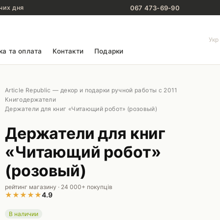
067 473-69-90
чих дня
Укр
ка та оплата
Контакти
Подарки
Article Republic — декор и подарки ручной работы с 2011
Книгодержатели
Держатели для книг «Читающий робот» (розовый)
Держатели для книг
«Читающий робот»
(розовый)
рейтинг магазину · 24 000+ покупців
★
★
★
★
★
4.9
В наличии