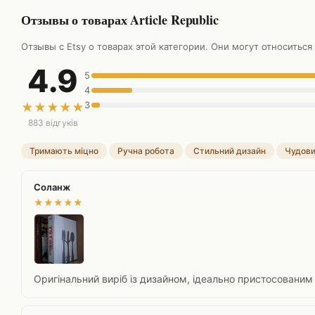
Отзывы о товарах Article Republic
Отзывы с Etsy о товарах этой категории. Они могут относиться
4.9
5
4
3
★
★
★
★
★
883 відгуків
Тримають міцно
Ручна робота
Стильний дизайн
Чудови
Соланж
★
★
★
★
★
Оригінальний виріб із дизайном, ідеально пристосованим