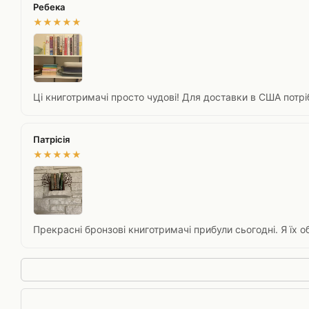
Ребека
★
★
★
★
★
Ці книготримачі просто чудові! Для доставки в США потріб
Патрісія
★
★
★
★
★
Прекрасні бронзові книготримачі прибули сьогодні. Я їх 