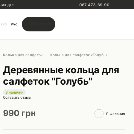
067 473-69-90
чих дня
Мой заказ
Укр
Рус
Кольца для салфеток
Кольца для салфеток «Голубь»
Деревянные кольца для
салфеток "Голубь"
В наличии
Оставить отзыв
990 грн
В желания