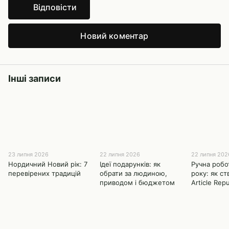
Відповісти
Новий коментар
Інші записи
23 липня 2026
22 липня 2026
22 липня 202
Нордичний Новий рік: 7
Ідеї подарунків: як
Ручна робо
перевірених традицій
обрати за людиною,
року: як с
приводом і бюджетом
Article Repu