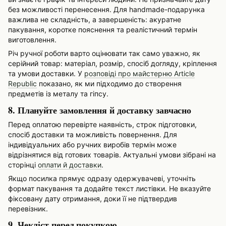
без можливості перенесення. Для handmade-подарунка
важлива не складність, а завершеність: акуратне
пакування, коротке пояснення та реалістичний термін
виготовлення.
Річ ручної роботи варто оцінювати так само уважно, як
серійний товар: матеріал, розмір, спосіб догляду, кріплення
та умови доставки. У
розповіді про майстерню Article
Republic
показано, як ми підходимо до створення
предметів із металу та гіпсу.
8. Плануйте замовлення й доставку завчасно
Перед оплатою перевірте наявність, строк підготовки,
спосіб доставки та можливість повернення. Для
індивідуальних або ручних виробів термін може
відрізнятися від готових товарів. Актуальні умови зібрані на
сторінці
оплати й доставки
.
Якщо посилка прямує одразу одержувачеві, уточніть
формат пакування та додайте текст листівки. Не вказуйте
фіксовану дату отримання, доки її не підтвердив
перевізник.
9. Чекліст перед покупкою