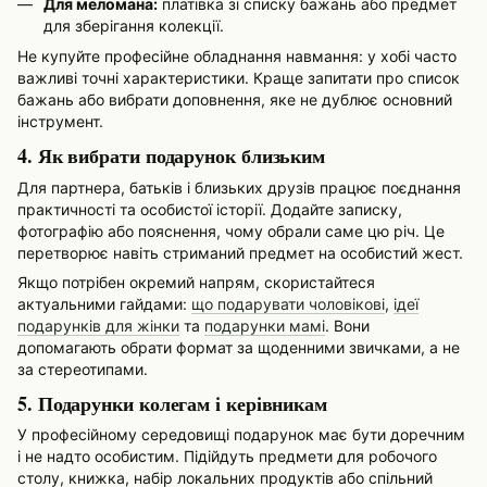
Для меломана:
платівка зі списку бажань або предмет
для зберігання колекції.
Не купуйте професійне обладнання навмання: у хобі часто
важливі точні характеристики. Краще запитати про список
бажань або вибрати доповнення, яке не дублює основний
інструмент.
4. Як вибрати подарунок близьким
Для партнера, батьків і близьких друзів працює поєднання
практичності та особистої історії. Додайте записку,
фотографію або пояснення, чому обрали саме цю річ. Це
перетворює навіть стриманий предмет на особистий жест.
Якщо потрібен окремий напрям, скористайтеся
актуальними гайдами:
що подарувати чоловікові
,
ідеї
подарунків для жінки
та
подарунки мамі
. Вони
допомагають обрати формат за щоденними звичками, а не
за стереотипами.
5. Подарунки колегам і керівникам
У професійному середовищі подарунок має бути доречним
і не надто особистим. Підійдуть предмети для робочого
столу, книжка, набір локальних продуктів або спільний