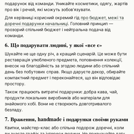
подарунок від команди. Уникайте косметики, одягу, жартів
про вік і речей, які можуть зобов’язувати.
Для керівниці корисний окремий гід
про бюджет, межі та
доречні подарунки начальниці
. Головний принцип —
прозорий спільний бюджет і нейтральна подача від
команди.
6. Що подарувати людині, у якої «все є»
Шукайте не ще одну річ, а кращий сценарій. Це може бути
реставрація улюбленого предмета, поповнення колекції,
внесок на благодійність за згодою людини або спільний
день без побутових справ. Якщо даруєте декор, обирайте
компактний предмет і переконайтеся, що він відповідає
простору.
Також працюють витратні подарунки: добра кава, чай,
продукти локальних виробників або матеріали для
знайомого хобі. Вони не створюють довготривалого
безладу.
7. Враження, handmade і подарунки своїми руками
Квитки, майстер-клас або спільна подорож доречні, коли
ви знаєте графік та інтереси людини. Не призначайте дату