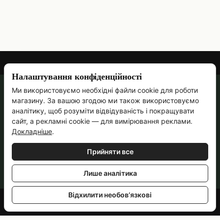
Налаштування конфіденційності
Ми використовуємо необхідні файли cookie для роботи
067 473-69-90
магазину. За вашою згодою ми також використовуємо
Контактна інформація
аналітику, щоб розуміти відвідуваність і покращувати
сайт, а рекламні cookie — для вимірювання реклами.
Повна версія сайту
Докладніше
.
Ручна робота з 2011 року · Пн–Пт, 09:00–18:00
Прийняти все
© 2014—2026
Укр
Рус
Лише аналітика
Відхилити необов’язкові
Інтернет-магазин створений з Хорошоп