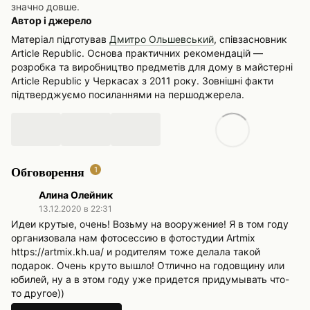
значно довше.
Автор і джерело
Матеріал підготував
Дмитро Ольшевський
, співзасновник
Article Republic. Основа практичних рекомендацій —
розробка та виробництво предметів для дому в майстерні
Article Republic у Черкасах з 2011 року. Зовнішні факти
підтверджуємо посиланнями на першоджерела.
Обговорення
1
Алина Олейник
13.12.2020 в 22:31
Идеи крутые, очень! Возьму на вооружение! Я в том году
организовала нам фотосессию в фотостудии Artmix
https://artmix.kh.ua/ и родителям тоже делала такой
подарок. Очень круто вышло! Отлично на годовщину или
юбилей, ну а в этом году уже придется придумывать что-
то другое))