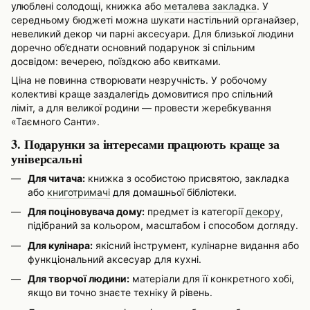
улюблені солодощі, книжка або
металева закладка
. У
середньому бюджеті можна шукати настільний органайзер,
невеликий декор чи парні аксесуари. Для близької людини
доречно об’єднати основний подарунок зі спільним
досвідом: вечерею, поїздкою або квитками.
Ціна не повинна створювати незручність. У робочому
колективі краще заздалегідь домовитися про спільний
ліміт, а для великої родини — провести жеребкування
«Таємного Санти».
3. Подарунки за інтересами працюють краще за
універсальні
Для читача:
книжка з особистою присвятою, закладка
або
книготримачі
для домашньої бібліотеки.
Для поціновувача дому:
предмет із категорії
декору
,
підібраний за кольором, масштабом і способом догляду.
Для кулінара:
якісний інструмент, кулінарне видання або
функціональний аксесуар для кухні.
Для творчої людини:
матеріали для її конкретного хобі,
якщо ви точно знаєте техніку й рівень.