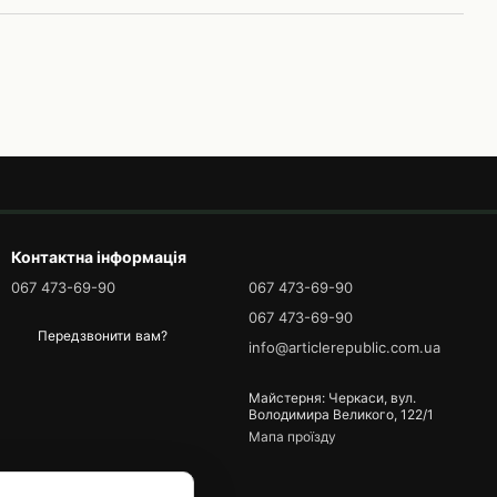
Контактна інформація
067 473-69-90
067 473-69-90
067 473-69-90
Передзвонити вам?
info@articlerepublic.com.ua
Майстерня: Черкаси, вул.
Володимира Великого, 122/1
Мапа проїзду