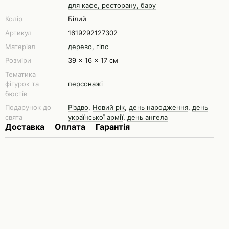
для кафе, ресторану, бару
Колір
Білий
Артикул
1619292127302
Матеріал
дерево
,
гіпс
Розміри
39 x 16 x 17 см
Тематика
фігурок та
персонажі
бюстів
Подарунок до
Різдво
,
Новий рік
,
день народження
,
день
свята
української армії
,
день ангела
Доставка
Оплата
Гарантія