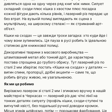
дивляться одна на одну через ряд книг між ними. Силует
складний: сходи плюс кішка з хвостом плюс посадка
кожної фігури дають кілька рівнів, і лазерний різ передає це
без втрат. На вузькій полиці виглядають як сцена з
мультфільму, на широкому стелажі — як стриманий арт-
об'єкт.
Кішки на сходах — це завжди трохи загадка: хто куди йде і
чому вони зупинились. Ця пауза в русі робить їх ідеальною
статикою для книжкової полиці.
Декоративні тварини з масового виробництва —
штампований метал або тонкий дріт, де характерна
постава спрощена до грубого обрису. Тут лазерний різ по
сталі 2 мм зберігає постать «Кішки на сходах» у деталях —
вигин спини, пропорції, дрібні акценти — саме те, що
робить фігуру живою, не узагальненою.
Як ми це робимо
Вирізаємо лазером зі сталі 2 мм і згинаємо вручну в нашій
майстерні в Черкасах — лазерний різ дає чіткі лінії на
тонких деталях силуету (профіль кішки, сходи-ступені та
вигнутий хвіст), без подальшої ручної доводки кромок.
Місця згинів шліфуємо, потім — порошкове фарбування. Це