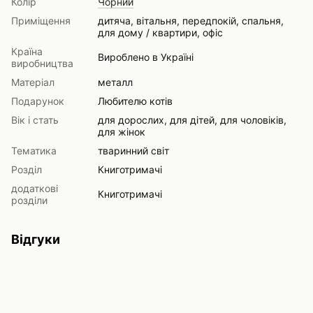
Колір
Чорний
Приміщення
дитяча, вітальня, передпокій, спальня,
для дому / квартири, офіс
Країна
Вироблено в Україні
виробництва
Матеріал
металл
Подарунок
Любителю котів
Вік і стать
для дорослих, для дітей, для чоловіків,
для жінок
Тематика
тваринний світ
Розділ
Книготримачі
додаткові
Книготримачі
розділи
Відгуки