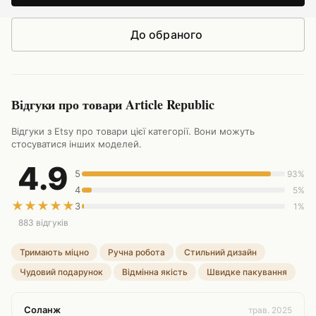
До обраного
Відгуки про товари Article Republic
Відгуки з Etsy про товари цієї категорії. Вони можуть
стосуватися інших моделей.
4.9
5
93%
4
5%
★
★
★
★
★
3
1%
883 відгуків
Тримають міцно
Ручна робота
Стильний дизайн
Чудовий подарунок
Відмінна якість
Швидке пакування
Соланж
трав. 2025