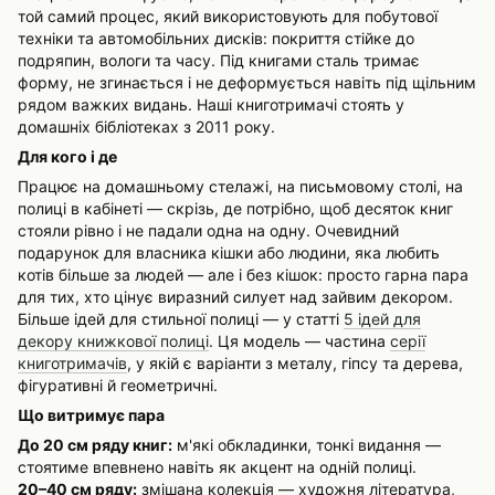
той самий процес, який використовують для побутової
техніки та автомобільних дисків: покриття стійке до
подряпин, вологи та часу. Під книгами сталь тримає
форму, не згинається і не деформується навіть під щільним
рядом важких видань. Наші книготримачі стоять у
домашніх бібліотеках з 2011 року.
Для кого і де
Працює на домашньому стелажі, на письмовому столі, на
полиці в кабінеті — скрізь, де потрібно, щоб десяток книг
стояли рівно і не падали одна на одну. Очевидний
подарунок для власника кішки або людини, яка любить
котів більше за людей — але і без кішок: просто гарна пара
для тих, хто цінує виразний силует над зайвим декором.
Більше ідей для стильної полиці — у статті
5 ідей для
декору книжкової полиці
. Ця модель — частина
серії
книготримачів
, у якій є варіанти з металу, гіпсу та дерева,
фігуративні й геометричні.
Що витримує пара
До 20 см ряду книг:
м'які обкладинки, тонкі видання —
стоятиме впевнено навіть як акцент на одній полиці.
20–40 см ряду:
змішана колекція — художня література,