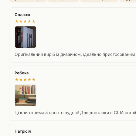
Соланж
★
★
★
★
★
Оригінальний виріб із дизайном, ідеально пристосованим
Ребека
★
★
★
★
★
Ці книготримачі просто чудові! Для доставки в США потріб
Патрісія