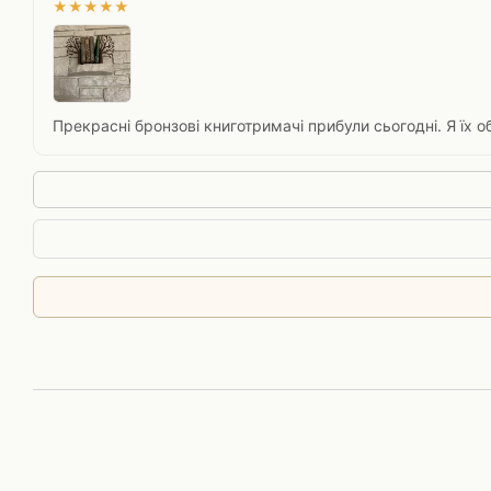
★
★
★
★
★
Прекрасні бронзові книготримачі прибули сьогодні. Я їх 