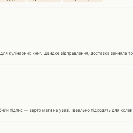
 для кулінарних книг. Швидке відправлення, доставка зайняла тр
ний підпис — варто мати на увазі. Ідеально підходять для колекц