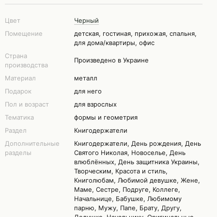
Цвет
Черный
Помещение
детская, гостиная, прихожая, спальня,
для дома/квартиры, офис
Страна
Произведено в Украине
производства
Материал
металл
Подарок
для него
Пол и возраст
для взрослых
Тематика
формы и геометрия
Раздел
Книгодержатели
Дополнительные
Книгодержатели, День рождения, День
разделы
Святого Николая, Новоселье, День
влюблённых, День защитника Украины,
Творческим, Красота и стиль,
Книголюбам, Любимой девушке, Жене,
Маме, Сестре, Подруге, Коллеге,
Начальнице, Бабушке, Любимому
парню, Мужу, Папе, Брату, Другу,