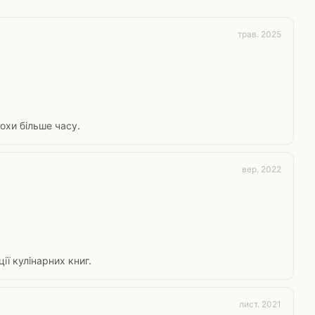
трав. 2025
охи більше часу.
вер. 2022
ії кулінарних книг.
лист. 2021