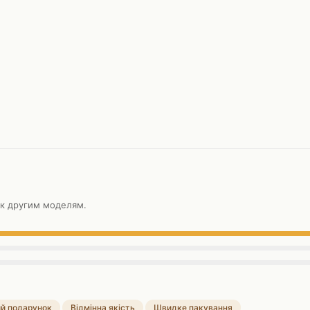
 к другим моделям.
й подарунок
Відмінна якість
Швидке пакування