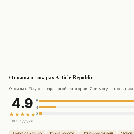
Отзывы о товарах Article Republic
Отзывы с Etsy о товарах этой категории. Они могут относиться
4.9
5
4
3
★
★
★
★
★
883 відгуків
Тримають міцно
Ручна робота
Стильний дизайн
Чудови