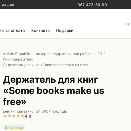
067 473-69-90
чих дня
Укр
ка та оплата
Контакти
Подарки
Article Republic — декор и подарки ручной работы с 2011
Книгодержатели
Держатель для книг «Some books make us free»
Держатель для книг
«Some books make us
free»
рейтинг магазину · 24 000+ покупців
★
★
★
★
★
4.9
В наличии