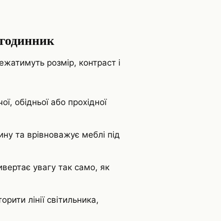
 годинник
ежатимуть розмір, контраст і
ї, обідньої або прохідної
у та врівноважує меблі під
ивертає увагу так само, як
рити лінії світильника,