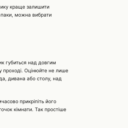
ннику краще залишити
впаки, можна вибрати
ик губиться над довгим
у проході. Оцінюйте не лише
да, дивана або столу, над
часово прикріпіть його
точок кімнати. Так простіше