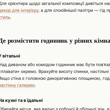
Для орієнтира щодо загальної композиції дивіться на
декор для інтер’єру
, а для спокійнішої палітри — гід 
стиль
.
Де розмістити годинник у різних кімн
У вітальні
Над диваном або комодом годинник має бути пов’язан
«плавати» окремо. Врахуйте висоту спинки, настільні
Якщо стіна є головною декоративною площиною, го
настінну галерею
.
На кухні та в їдальні
Обирайте місце, яке видно з робочої й обідньої зон,