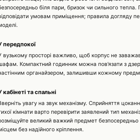
безпосередньо біля пари, бризок чи сильного тепла.
відповідати умовам приміщення; правила догляду пер
моделі.
У передпокої
У вузькому просторі важливо, щоб корпус не заважав
шафам. Компактний годинник можна пов’язати з дзе
настінним органайзером, залишивши кожному предме
У кабінеті та спальні
Зверніть увагу на звук механізму. Сприйняття цоканн
тихої кімнати варто перевірити заявлений тип механіз
розміщуйте великий важкий предмет безпосередньо 
місцем без надійного кріплення.