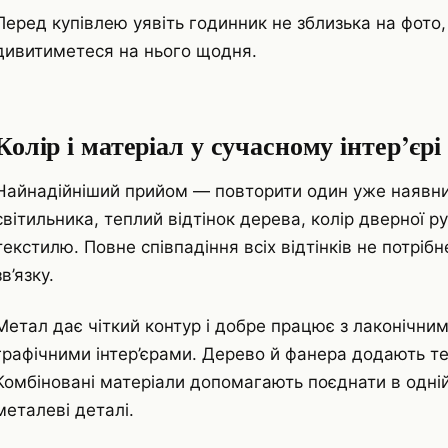
Перед купівлею уявіть годинник не зблизька на фото, а 
дивитиметеся на нього щодня.
Колір і матеріал у сучасному інтер’єрі
Найнадійніший прийом — повторити один уже наявни
світильника, теплий відтінок дерева, колір дверної р
текстилю. Повне співпадіння всіх відтінків не потрібн
зв’язку.
Метал дає чіткий контур і добре працює з лаконічним
графічними інтер’єрами. Дерево й фанера додають т
Комбіновані матеріали допомагають поєднати в одній
металеві деталі.