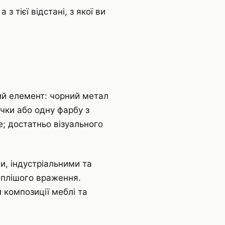
з тієї відстані, з якої ви
й елемент: чорний метал
учки або одну фарбу з
е; достатньо візуального
и, індустріальними та
еплішого враження.
 композиції меблі та