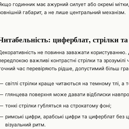
Якщо годинник має ажурний силует або окремі мітки
зовнішній габарит, а не лише центральний механізм.
Читабельність: циферблат, стрілки та
Декоративність не повинна заважати користуванню. Д
передпокою важливі контрастні стрілки та зрозумілі ча
точний час перевіряють рідше, допустимий більш гра
світлі стрілки краще читаються на темному тлі, а 
глянцева поверхня може давати відблиски навпрот
тонкі стрілки губляться на строкатому фоні;
римські цифри, арабські цифри та циферблат без 
візуальний ритм.