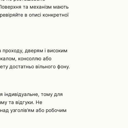
 Поверхня та механізм мають
евіряйте в описі конкретної
 проходу, дверям і високим
ркалом, консоллю або
ту достатньо вільного фону.
я індивідуальне, тому для
му та відгуки. Не
над узголів’ям або робочим