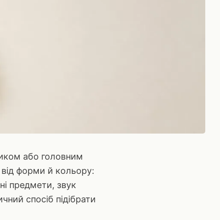
ником або головним
 від форми й кольору:
дні предмети, звук
ичний спосіб підібрати