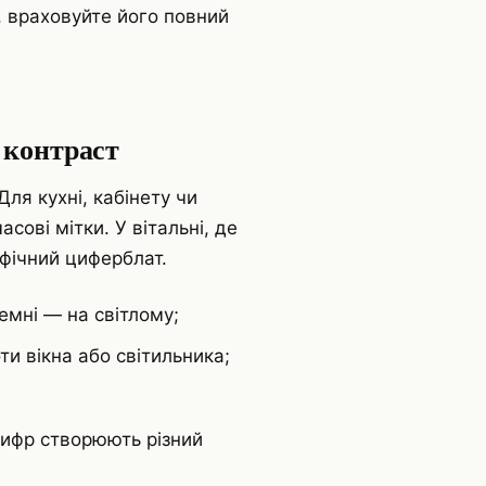
, враховуйте його повний
 контраст
ля кухні, кабінету чи
сові мітки. У вітальні, де
фічний циферблат.
темні — на світлому;
и вікна або світильника;
цифр створюють різний