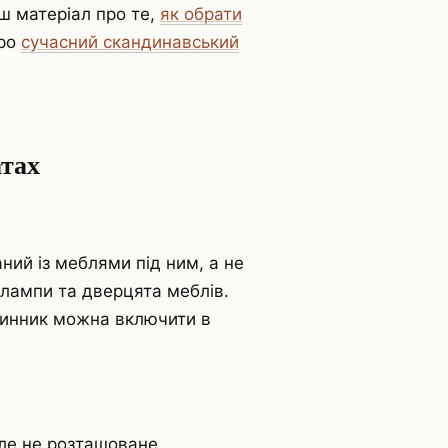
ш матеріал про те,
як обрати
про
сучасний скандинавський
атах
ий із меблями під ним, а не
 лампи та дверцята меблів.
динник можна включити в
 але не розташоване