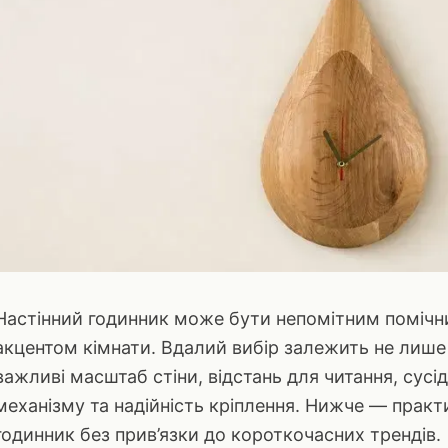
Настінний годинник може бути непомітним поміч
акцентом кімнати. Вдалий вибір залежить не лише
важливі масштаб стіни, відстань для читання, сусі
механізму та надійність кріплення. Нижче — практ
годинник без прив’язки до короткочасних трендів.