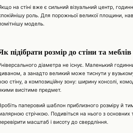
Якщо на стіні вже є сильний візуальний центр, годи
спокійнішу роль. Для порожньої великої площини, на
помітнішу модель.
Як підібрати розмір до стіни та меблів
Універсального діаметра не існує. Маленький годинн
диваном, а занадто великий може тиснути у вузьком
всю стіну, а композиційну зону: ширину консолі, комо
якими висітиме предмет.
Зробіть паперовий шаблон приблизного розміру й тим
малярною стрічкою. Подивіться на нього з основних 
перевірити масштаб і висоту до свердління.