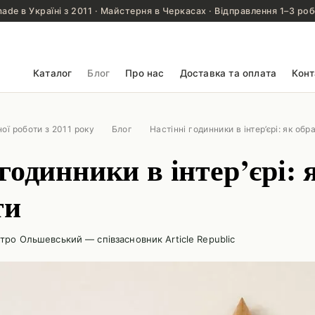
de в Україні з 2011 · Майстерня в Черкасах · Відправлення 1–3 роб
Каталог
Блог
Про нас
Доставка та оплата
Конт
ної роботи з 2011 року
Блог
Настінні годинники в інтер’єрі: як обр
годинники в інтер’єрі: 
ти
тро Ольшевський — співзасновник Article Republic